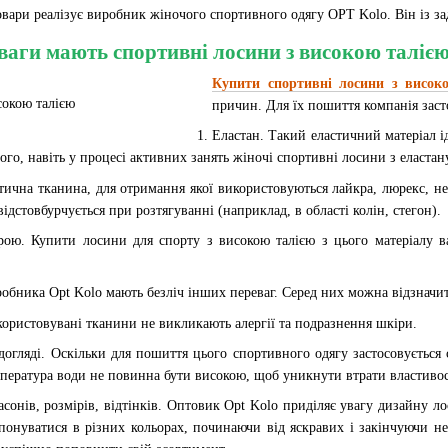
овари реалізує виробник жіночого спортивного одягу OPT Kolo. Він із за
ваги мають спортивні лосини з високою талією
Купити спортивні лосини з висок
причин. Для їх пошиття компанія заст
Еластан. Такий еластичний матеріал і
того, навіть у процесі активних занять жіночі спортивні лосини з еласт
тична тканина, для отримання якої використовуються лайкра, люрекс, ней
ідстовбурчується при розтягуванні (наприклад, в області колін, стегон).
рою. Купити лосини для спорту з високою талією з цього матеріалу ва
обника Opt Kolo мають безліч інших переваг. Серед них можна відзначит
користовувані тканини не викликають алергії та подразнення шкіри.
догляді. Оскільки для пошиття цього спортивного одягу застосовується 
мпература води не повинна бути високою, щоб уникнути втрати властиво
асонів, розмірів, відтінків. Оптовик Opt Kolo приділяє увагу дизайну ло
онуватися в різних кольорах, починаючи від яскравих і закінчуючи не