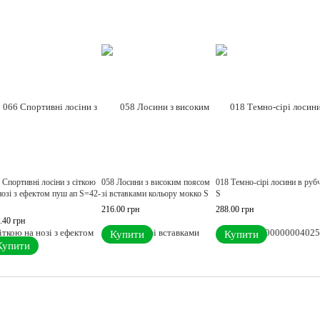
 Спортивні лосіни з сіткою
058 Лосини з високим поясом
018 Темно-сірі лосини в руб
нозі з ефектом пуш ап S=42-
зі вставками кольору мокко S
S
216.00 грн
288.00 грн
.40 грн
Купити
Купити
Купити