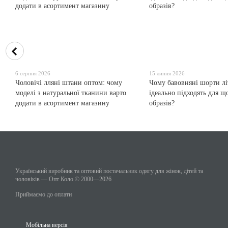
6 серпня 2026
15 липня 2026
Чоловічі лляні штани оптом: чому
Чому бавовняні шорти лі
моделі з натуральної тканини варто
ідеально підходять для 
додати в асортимент магазину
образів?
Український виробник та оптовий постачальник одягу для жінок, дітей та
чоловіків — Опт Коло © 2000—2026
Приймаємо до оплати
Мобільна версія