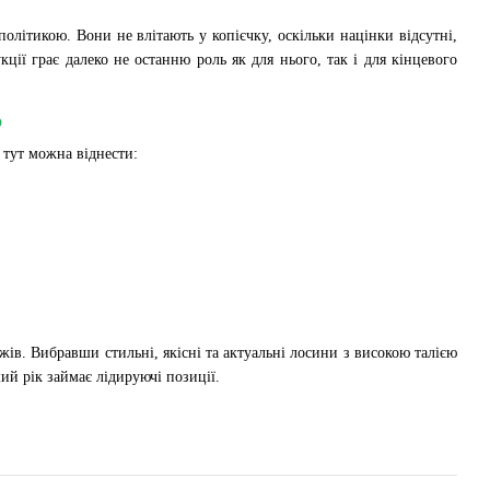
літикою. Вони не влітають у копієчку, оскільки націнки відсутні,
ції грає далеко не останню роль як для нього, так і для кінцевого
o
 тут можна віднести:
ів. Вибравши стильні, якісні та актуальні лосини з високою талією
ий рік займає лідируючі позиції.