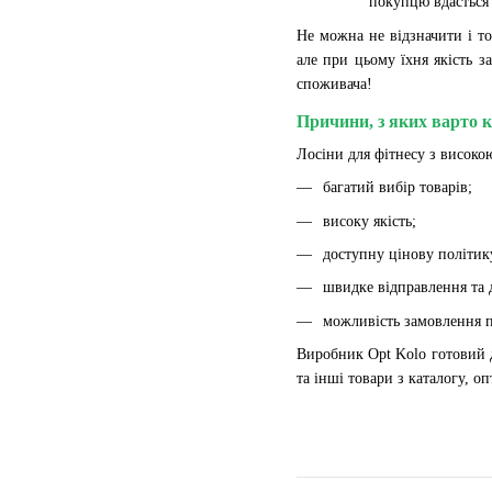
покупцю вдасться
Не можна не відзначити і то
але при цьому їхня якість з
споживача!
Причини, з яких варто 
Лосіни для фітнесу з високо
багатий вибір товарів;
високу якість;
доступну цінову політик
швидке відправлення та д
можливість замовлення пр
Виробник Opt Kolo готовий д
та інші товари з каталогу, 