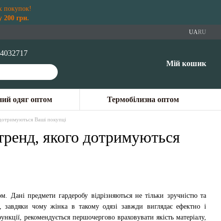
х покупок!
 200 грн.
UA
RU
4032717
Мій кошик
ий одяг оптом
Термобілизна оптом
о дотримуються Ваші покупці
 тренд, якого дотримуються
м. Дані предмети гардеробу відрізняються не тільки зручністю та
, завдяки чому жінка в такому одязі завжди виглядає ефектно і
ункції, рекомендується першочергово враховувати якість матеріалу,