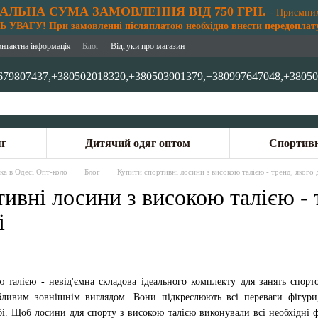
АЛЬНА СУМА ЗАМОВЛЕННЯ ВІД 750 ГРН.
- Приємни
 УВАГУ! При замовленні післяплатою необхідно внести передоплату
онтактна інформація
Блог
Відгуки про магазин
679807437,
+380502018320,
+380503901379,
+380997647048,
+38050
яг
Дитячий одяг оптом
Спортивн
ка в Одесі Опт-коло
Блог
Купити спортивні лосини з високою талією - тренд, яког
ивні лосини з високою талією -
і
 талією - невід'ємна складова ідеального комплекту для занять спорто
бливим зовнішнім виглядом. Вони підкреслюють всі переваги фігури
і. Щоб лосини для спорту з високою талією виконували всі необхідні ф