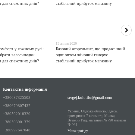
13 липня 2026
комфорт у кожному русі:
Базовий асортимент, що продає: який
обрати велосипедки
одяг оптом жіночий генерує
м для спекотних днів?
стабільний прибуток магазину
Контактна інформація
+380687325503
sergej.kolotilo@gmail.com
+380679807437
Україна, Одеська область, Одеса,
+380502018320
пром ринок 7 кілометр, Милка,
Вузький Ряд, магазини № 790 магазин
+380503901379
№ 964
+380997647048
Мапа проїзду