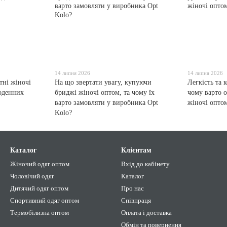
14 липня 2026
14 липня 2026
тні жіночі
На що звертати увагу, купуючи
Легкість та 
щоденних
бриджі жіночі оптом, та чому їх
чому варто 
варто замовляти у виробника Opt
жіночі опто
Kolo?
Каталог
Клієнтам
Жіночий одяг оптом
Вхід до кабінету
Чоловічий одяг
Каталог
Дитячий одяг оптом
Про нас
Спортивний одяг оптом
Співпраця
Термобілизна оптом
Оплата і доставка
Обмін та повернення