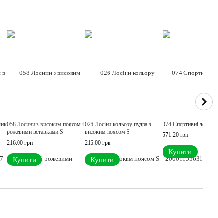
чик
058 Лосини з високим поясом і
026 Лосіни кольору пудра з
074 Спортивні лосіни
рожевими вставками S
високим поясом S
571.20 грн
216.00 грн
216.00 грн
Купити
Купити
Купити