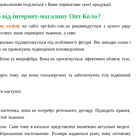
доволенням поділиться з Вами перевагами своєї продукції.
 від інтернет-магазину Опт Коло?
ою талією
на сайті opt-kolo.com.ua рекомендується з цілого ряду
осовує лише перевірені тканини, а саме:
деально підлаштовується під особливості фігури. Він швидко сохне і
ану не провокують підвищення потовиділення.
лон та мікрофібра. Вона не просвічується, ефективно облягає тіло,
рто тому, що вони гіпоалергенні та забезпечують тілу відмінний
и наступні:
синтетика, вона не потребує ретельного догляду. Підходить прання,
стей тканини.
син. Саме тому в каталозі представлені винятково актуальні моделі.
йтральними пастельними. Розміри надаються різні, тому оптовому