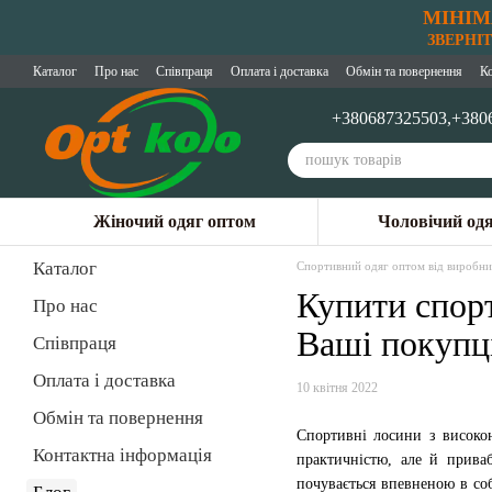
МІНІМ
Перейти до основного контенту
ЗВЕРНІТЬ
Каталог
Про нас
Співпраця
Оплата і доставка
Обмін та повернення
К
+380687325503,
+380
Жіночий одяг оптом
Чоловічий од
Каталог
Спортивний одяг оптом від виробни
Купити спорт
Про нас
Ваші покупц
Співпраця
Оплата і доставка
10 квітня 2022
Обмін та повернення
Спортивні лосини з високою
Контактна інформація
практичністю, але й прива
почувається впевненою в соб