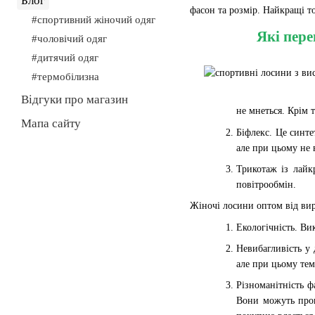
Блог
фасон та розмір. Найкращі т
#спортивний жіночий одяг
Які пере
#чоловічий одяг
#дитячий одяг
#термобілизна
Відгуки про магазин
не мнеться. Крім 
Мапа сайту
Біфлекс. Це синте
але при цьому не в
Трикотаж із лайк
повітрообмін.
Жіночі лосини оптом від вир
Екологічність. Ви
Невибагливість у 
але при цьому те
Різноманітність ф
Вони можуть проп