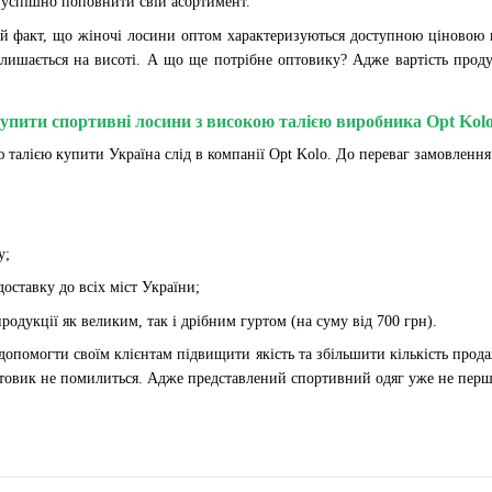
 успішно поповнити свій асортимент.
й факт, що жіночі лосини оптом характеризуються доступною ціновою по
алишається на висоті. А що ще потрібне оптовику? Адже вартість продук
купити спортивні лосини з високою талією виробника Opt Kol
ю талією купити Україна слід в компанії Opt Kolo. До переваг замовлення
у;
оставку до всіх міст України;
одукції як великим, так і дрібним гуртом (на суму від 700 грн).
опомогти своїм клієнтам підвищити якість та збільшити кількість продаж
оптовик не помилиться. Адже представлений спортивний одяг уже не перш