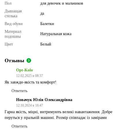
Пол
для девочек и мальчиков
Дышащая
да
стелька
Вид обуви
Балетки
Материал
Натуральная кожа
подошвы
Цвет
Белый
Отзывы
3
Opt-Kolo
12.02.2025 в 08:37
Як завжди-якість та комфорт!
Ответить
Новачук Юлія Олександрівна
12.10.2024 в 16:47
Гарна якість, міцні, витримують великі навантаження. Добре
перуться у пральній машині. Розмір співпадає із замірами
Ответить