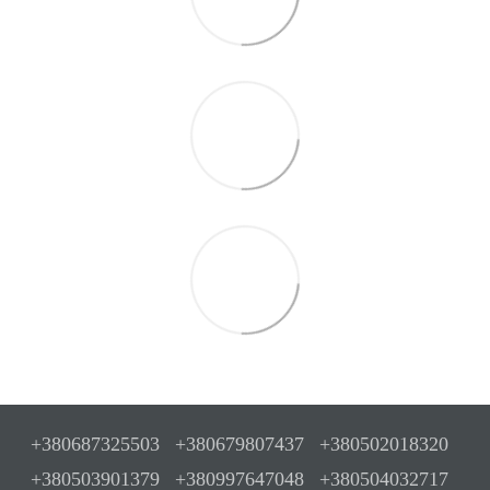
+380687325503
+380679807437
+380502018320
+380503901379
+380997647048
+380504032717