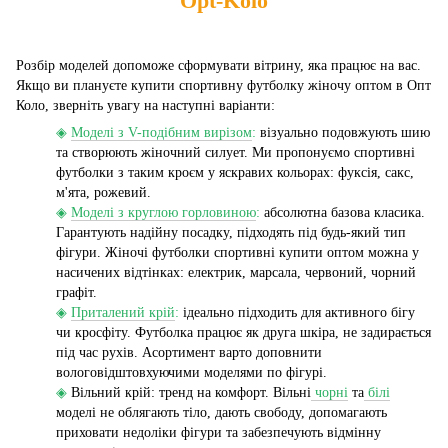
Opt-Kolo
Розбір моделей допоможе сформувати вітрину, яка працює на вас.
Якщо ви плануєте купити спортивну футболку жіночу оптом в Опт
Коло, зверніть увагу на наступні варіанти:
◈
Моделі з V-подібним вирізом
:
візуально подовжують шию
та створюють жіночний силует. Ми пропонуємо спортивні
футболки з таким кроєм у яскравих кольорах: фуксія, сакс,
м'ята, рожевий.
◈
Моделі з круглою горловиною
:
абсолютна базова класика.
Гарантують надійну посадку, підходять під будь-який тип
фігури. Жіночі футболки спортивні купити оптом можна у
насичених відтінках: електрик, марсала, червоний, чорний
графіт.
◈
Приталений крій
:
ідеально підходить для активного бігу
чи кросфіту. Футболка працює як друга шкіра, не задирається
під час рухів. Асортимент варто доповнити
вологовідштовхуючими моделями по фігурі.
◈
Вільний крій: тренд на комфорт. Вільні
чорні
та
білі
моделі не облягають тіло, дають свободу, допомагають
приховати недоліки фігури та забезпечують відмінну