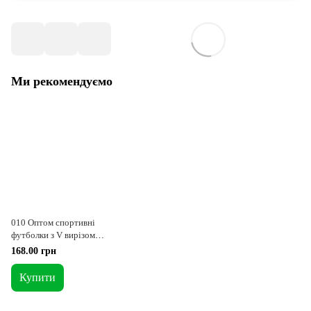
Ми рекомендуємо
010 Оптом спортивні
футболки з V вирізом
світла м'ята 2XL = 50-52
168.00 грн
p
Купити