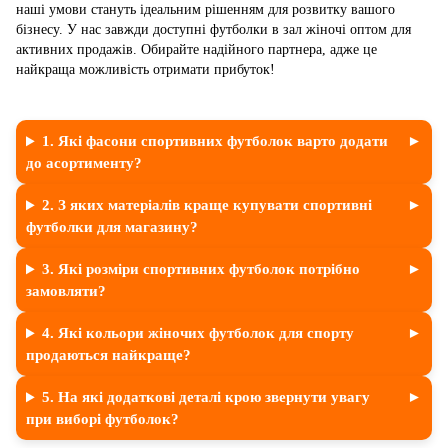
наші умови стануть ідеальним рішенням для розвитку вашого
бізнесу. У нас завжди доступні футболки в зал жіночі оптом для
активних продажів. Обирайте надійного партнера, адже це
найкраща можливість отримати прибуток!
1. Які фасони спортивних футболок варто додати
до асортименту?
2. З яких матеріалів краще купувати спортивні
футболки для магазину?
3. Які розміри спортивних футболок потрібно
замовляти?
4. Які кольори жіночих футболок для спорту
продаються найкраще?
5. На які додаткові деталі крою звернути увагу
при виборі футболок?