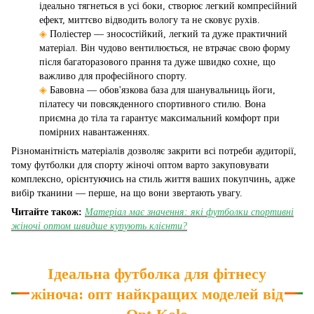
ідеально тягнеться в усі боки, створює легкий компресійний
ефект, миттєво відводить вологу та не сковує рухів.
◈
Поліестер — зносостійкий, легкий та дуже практичний
матеріал. Він чудово вентилюється, не втрачає свою форму
після багаторазового прання та дуже швидко сохне, що
важливо для професійного спорту.
◈
Бавовна — обов'язкова база для шанувальниць йоги,
пілатесу чи повсякденного спортивного стилю. Вона
приємна до тіла та гарантує максимальний комфорт при
помірних навантаженнях.
Різноманітність матеріалів дозволяє закрити всі потреби аудиторії,
тому футболки для спорту жіночі оптом варто закуповувати
комплексно, орієнтуючись на стиль життя ваших покупчинь, адже
вибір тканини — перше, на що вони звертають увагу.
Читайте також:
Матеріал має значення: які футболки спортивні
жіночі оптом швидше купують клієнти?
Ідеальна футболка для фітнесу
жіноча: опт найкращих моделей від