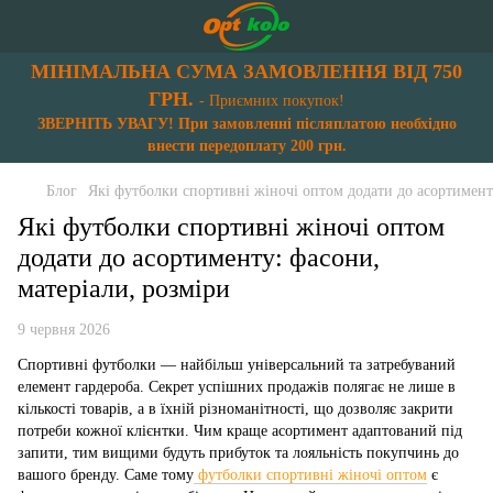
МІНІМАЛЬНА СУМА ЗАМОВЛЕННЯ ВІД 750
ГРН.
- Приємних покупок!
ЗВЕРНІТЬ УВАГУ! При замовленні післяплатою необхідно
внести передоплату 200 грн.
Блог
Які футболки спортивні жіночі оптом додати до асортимент
Які футболки спортивні жіночі оптом
додати до асортименту: фасони,
матеріали, розміри
9 червня 2026
Спортивні футболки — найбільш універсальний та затребуваний
елемент гардероба. Секрет успішних продажів полягає не лише в
кількості товарів, а в їхній різноманітності, що дозволяє закрити
потреби кожної клієнтки. Чим краще асортимент адаптований під
запити, тим вищими будуть прибуток та лояльність покупчинь до
вашого бренду. Саме тому
футболки спортивні жіночі оптом
є