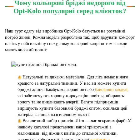
Чому кольорові бріджі недорого від
Opt-Kolo популярні серед клієнток?
Наш гурт одягу від виробника Opt-Kolo базується на розумінні
потреб жінок. Кожна модель розроблена так, щоб дарувати комфорт
навіть у найсильнішу спеку, тому кольорові капрі оптом завжди
мають високий попит:
◉
Натуральні та дихаючі матеріали. Для літа немає нічого
кращого за натуральні тканини. У нас ви можете купити
бриджі жіночі бамбук кольорові опт або
бавовняні моделі
,
які забезпечують хорошу циркуляцію повітря, вбирають
вологу та не викликають алергії. Багато підприємців
вирішують купити бавовняні бриджі оптом, оскільки цей
матеріал залишається еталоном якості.
◉
Величезний вибір принтів. Літо — час яскравих фарб. У
нашому каталозі представлені капрі трикотажні з
малюнками: від ніжних квітів до стильної клітинки,
горошку та абстракції. Також є цікаві
варіанти з