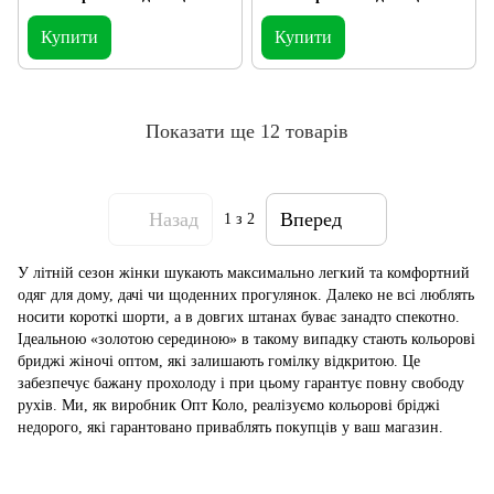
Купити
Купити
Показати ще 12 товарів
Назад
Вперед
1
з 2
У літній сезон жінки шукають максимально легкий та комфортний
одяг для дому, дачі чи щоденних прогулянок. Далеко не всі люблять
носити короткі шорти, а в довгих штанах буває занадто спекотно.
Ідеальною «золотою серединою» в такому випадку стають кольорові
бриджі жіночі оптом, які залишають гомілку відкритою. Це
забезпечує бажану прохолоду і при цьому гарантує повну свободу
рухів. Ми, як виробник Опт Коло, реалізуємо кольорові бріджі
недорого, які гарантовано приваблять покупців у ваш магазин.