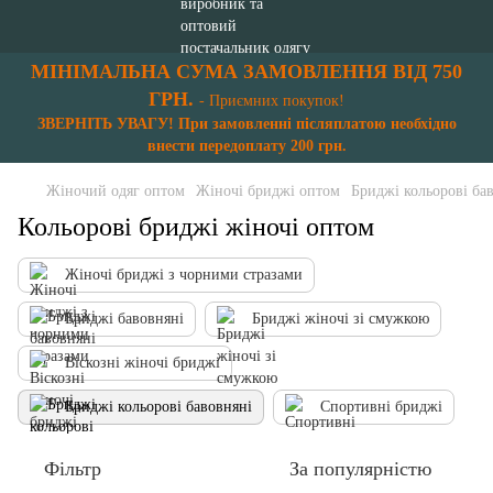
МІНІМАЛЬНА СУМА ЗАМОВЛЕННЯ ВІД 750
ГРН.
- Приємних покупок!
ЗВЕРНІТЬ УВАГУ! При замовленні післяплатою необхідно
внести передоплату 200 грн.
Жіночий одяг оптом
Жіночі бриджі оптом
Бриджі кольорові ба
Кольорові бриджі жіночі оптом
Жіночі бриджі з чорними стразами
Бриджі бавовняні
Бриджі жіночі зі смужкою
Віскозні жіночі бриджі
Бриджі кольорові бавовняні
Спортивні бриджі
Фільтр
За популярністю