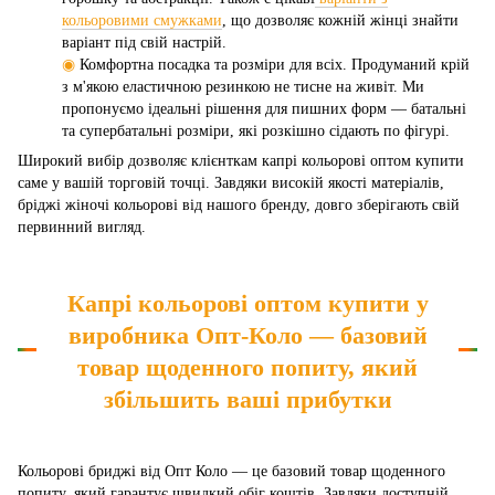
кольоровими смужками
, що дозволяє кожній жінці знайти
варіант під свій настрій.
◉
Комфортна посадка та розміри для всіх. Продуманий крій
з м'якою еластичною резинкою не тисне на живіт. Ми
пропонуємо ідеальні рішення для пишних форм — батальні
та супербатальні розміри, які розкішно сідають по фігурі.
Широкий вибір дозволяє клієнткам капрі кольорові оптом купити
саме у вашій торговій точці. Завдяки високій якості матеріалів,
бріджі жіночі кольорові від нашого бренду, довго зберігають свій
первинний вигляд.
Капрі кольорові оптом купити у
виробника Опт-Коло — базовий
товар щоденного попиту, який
збільшить ваші прибутки
Кольорові бриджі від Опт Коло — це базовий товар щоденного
попиту, який гарантує швидкий обіг коштів. Завдяки доступній