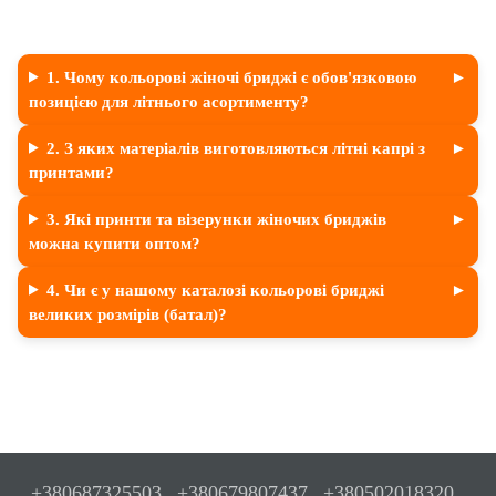
1. Чому кольорові жіночі бриджі є обов'язковою
позицією для літнього асортименту?
2. З яких матеріалів виготовляються літні капрі з
принтами?
3. Які принти та візерунки жіночих бриджів
можна купити оптом?
4. Чи є у нашому каталозі кольорові бриджі
великих розмірів (батал)?
+380687325503
+380679807437
+380502018320