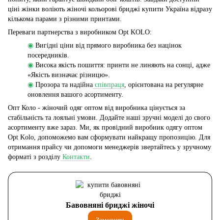
ціні жінки воліють жіночі кольорові бриджі купити Україна відразу
кількома парами з різними принтами.
Переваги партнерства з виробником Opt KOLO:
◉
Вигідні ціни від прямого виробника без націнок
посередників.
◉
Висока якість пошиття: принти не линяють на сонці, адже
«Якість визначає різницю».
◉
Прозора та надійна
співпраця
, орієнтована на регулярне
оновлення вашого асортименту.
Опт Коло - жіночий одяг оптом від виробника цінується за
стабільність та лояльні умови. Додайте наші зручні моделі до свого
асортименту вже зараз. Ми, як провідний виробник одягу оптом
Opt Kolo, допоможемо вам сформувати найкращу пропозицію. Для
отримання прайсу чи допомоги менеджерів звертайтесь у зручному
форматі з розділу
Контакти
.
Бавовняні бриджі жіночі