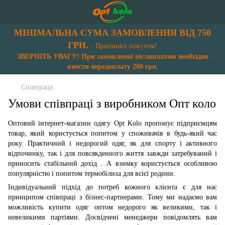
МІНІМАЛЬНА СУМА ЗАМОВЛЕННЯ ВІД 750
ГРН.
- Приємних покупок!
ЗВЕРНІТЬ УВАГУ! При замовленні післяплатою необхідно
внести передоплату 200 грн.
Співпраця
Умови співпраці з виробником Опт коло
Оптовий інтернет-магазин одягу Opt Kolo пропонує підприємцям
товар, який користується попитом у споживачів в будь-який час
року. Практичний і недорогий одяг, як для спорту і активного
відпочинку, так і для повсякденного життя завжди затребуваний і
приносить стабільний дохід . А взимку користується особливою
популярністю і попитом термобілиза для всієї родини.
Індивідуальний підхід до потреб кожного клієнта є для нас
принципом співпраці з бізнес-партнерами. Тому ми надаємо вам
можливість купити одяг оптом недорого як великими, так і
невеликими партіями. Досвідчені менеджери повідомлять вам