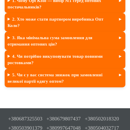
1. Чому Opt Kolo — вибір №1 серед оптових
постачальників?
2. Хто може стати партнером виробника Опт
Коло?
3. Яка мінімальна сума замовлення для
отримання оптових цін?
4. Чи потрібно викуповувати товар повними
ростовками?
5. Чи є у вас система знижок при замовленні
великої партії одягу оптом?
+380687325503
+380679807437
+380502018320
+380503901379
+380997647048
+380504032717