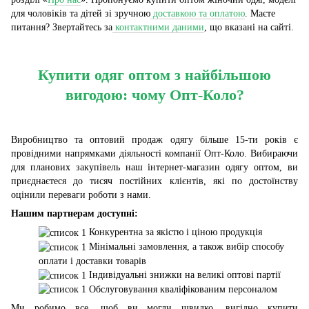
для чоловіків та дітей зі зручною
доставкою та оплатою
. Маєте
питання? Звертайтесь за
контактними даними
, що вказані на сайті.
Купити одяг оптом з найбільшою
вигодою: чому Опт-Коло?
Виробництво та оптовий продаж одягу більше 15-ти років є
провідними напрямками діяльності компанії Опт-Коло. Вибираючи
для планових закупівель наш інтернет-магазин одягу оптом, ви
приєднаєтеся до тисяч постійних клієнтів, які по достоїнству
оцінили переваги роботи з нами.
Нашим партнерам доступні:
Конкурентна за якістю і ціною продукція
Мінімальні замовлення, а також вибір способу
оплати і доставки товарів
Індивідуальні знижки на великі оптові партії
Обслуговування кваліфікованим персоналом
Ми робимо все, щоб ви могли швидко, вигідно купити