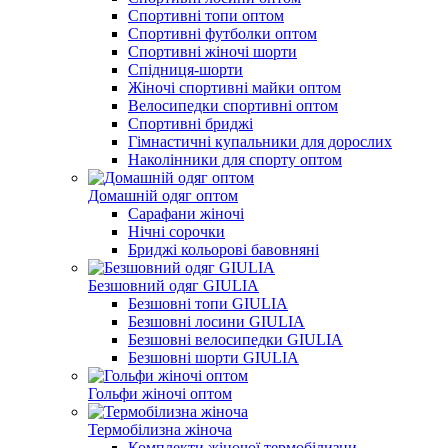
Спортивні топи оптом
Спортивні футболки оптом
Спортивні жіночі шорти
Спідниця-шорти
Жіночі спортивні майки оптом
Велосипедки спортивні оптом
Спортивні бриджі
Гімнастичні купальники для дорослих
Наколінники для спорту оптом
Домашній одяг оптом
Сарафани жіночі
Нічні сорочки
Бриджі кольорові бавовняні
Безшовний одяг GIULIA
Безшовні топи GIULIA
Безшовні лосини GIULIA
Безшовні велосипедки GIULIA
Безшовні шорти GIULIA
Гольфи жіночі оптом
Термобілизна жіноча
Комплекти жіночої термобілизни