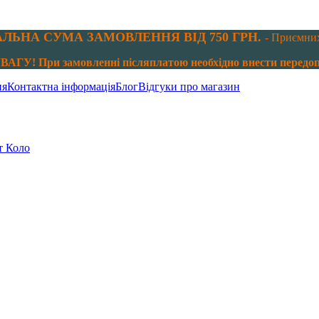
ЛЬНА СУМА ЗАМОВЛЕННЯ ВІД 750 ГРН.
- Приємни
АГУ! При замовленні післяплатою необхідно внести передопл
ня
Контактна інформація
Блог
Відгуки про магазин