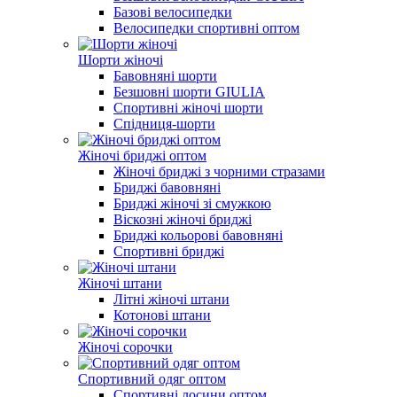
Базові велосипедки
Велосипедки спортивні оптом
Шорти жіночі
Бавовняні шорти
Безшовні шорти GIULIA
Спортивні жіночі шорти
Спідниця-шорти
Жіночі бриджі оптом
Жіночі бриджі з чорними стразами
Бриджі бавовняні
Бриджі жіночі зі смужкою
Віскозні жіночі бриджі
Бриджі кольорові бавовняні
Спортивні бриджі
Жіночі штани
Літні жіночі штани
Котонові штани
Жіночі сорочки
Спортивний одяг оптом
Спортивні лосини оптом