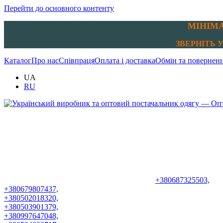
Перейти до основного контенту
МІНІМА
ЗВЕРНІТЬ УВ
Каталог
Про нас
Співпраця
Оплата і доставка
Обмін та повернен
UA
RU
+380687325503,
+380679807437,
+380502018320,
+380503901379,
+380997647048,