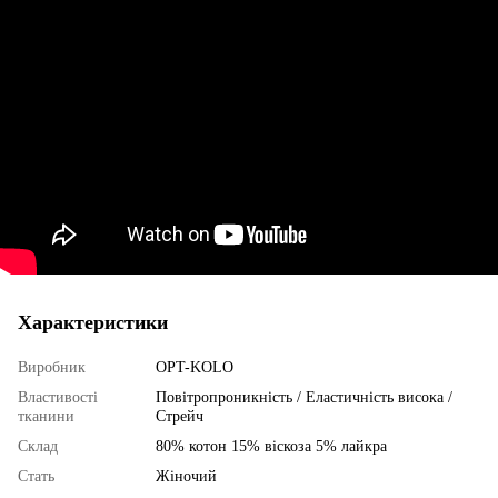
Характеристики
Виробник
OPT-KOLO
Властивості
Повітропроникність / Еластичність висока /
тканини
Стрейч
Склад
80% котон 15% віскоза 5% лайкра
Стать
Жіночий