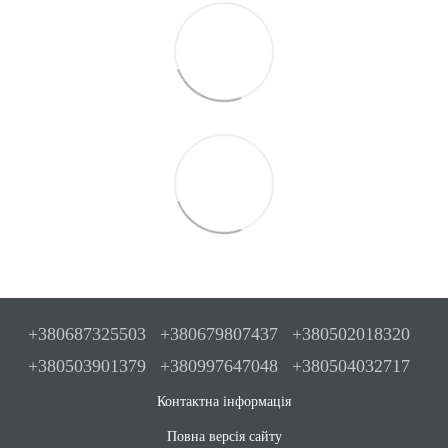
+380687325503
+380679807437
+380502018320
+380503901379
+380997647048
+380504032717
Контактна інформація
Повна версія сайту