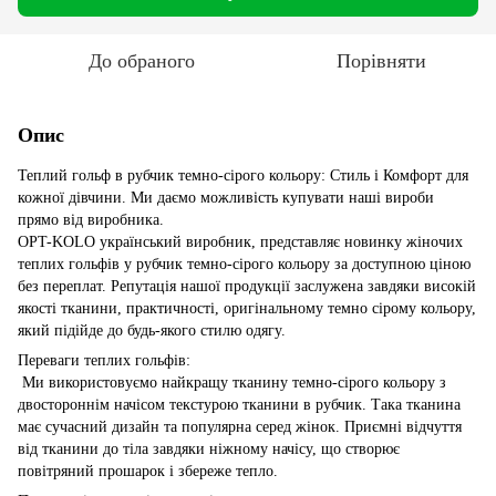
До обраного
Порівняти
Опис
Теплий гольф в рубчик темно-сірого кольору: Стиль і Комфорт для
кожної дівчини. Ми даємо можливість купувати наші вироби
прямо від виробника.
OPT-KOLO український виробник, представляє новинку жіночих
теплих гольфів у рубчик темно-сірого кольору за доступною ціною
без переплат. Репутація нашої продукції заслужена завдяки високій
якості тканини, практичності, оригінальному темно сірому кольору,
який підійде до будь-якого стилю одягу.
Переваги теплих гольфів:
Ми використовуємо найкращу тканину темно-сірого кольору з
двостороннім начісом текстурою тканини в рубчик. Така тканина
має сучасний дизайн та популярна серед жінок. Приємні відчуття
від тканини до тіла завдяки ніжному начісу, що створює
повітряний прошарок і збереже тепло.