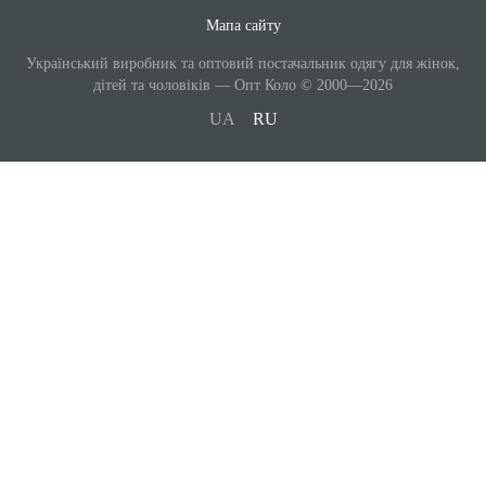
Мапа сайту
Український виробник та оптовий постачальник одягу для жінок,
дітей та чоловіків — Опт Коло © 2000—2026
UA
RU