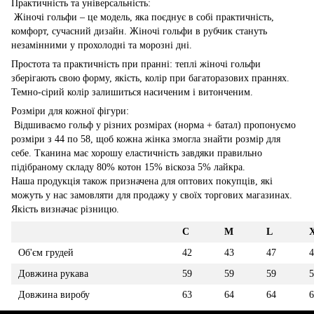
Практичність та універсальність:
Жіночі гольфи – це модель, яка поєднує в собі практичність,
комфорт, сучасний дизайн. Жіночі гольфи в рубчик стануть
незамінними у прохолодні та морозні дні.
Простота та практичність при пранні: теплі жіночі гольфи
зберігають свою форму, якість, колір при багаторазових праннях.
Темно-сірий колір залишиться насиченим і витонченим.
Розміри для кожної фігури:
Відшиваємо гольф у різних розмірах (норма + батал) пропонуємо
розміри з 44 по 58, щоб кожна жінка змогла знайти розмір для
себе. Тканина має хорошу еластичність завдяки правильно
підібраному складу 80% котон 15% віскоза 5% лайкра.
Наша продукція також призначена для оптових покупців, які
можуть у нас замовляти для продажу у своїх торгових магазинах.
Якість визначає різницю.
С
М
L
Об'єм грудей
42
43
47
4
Довжина рукава
59
59
59
5
Довжина виробу
63
64
64
6