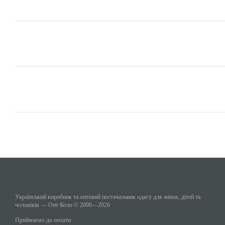
Український виробник та оптовий постачальник одягу для жінок, дітей та
чоловіків — Опт Коло © 2000—2026
Приймаємо до оплати