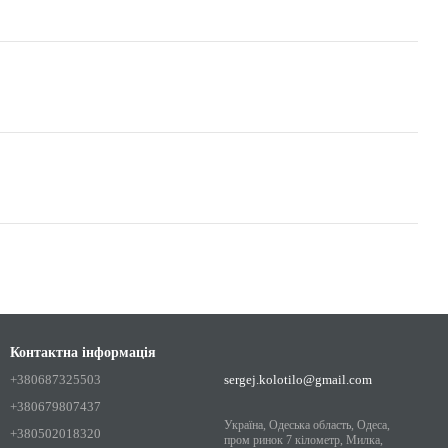
Контактна інформація
+380687325503
sergej.kolotilo@gmail.com
+380679807437
Україна, Одеська область, Одеса,
+380502018320
пром ринок 7 кілометр, Милка,