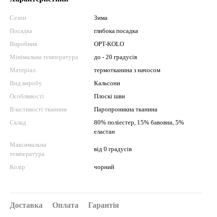
Сезон
Зима
Посадка
глибока посадка
Виробник
OPT-KOLO
Мінімальна температура
до - 20 градусів
Матеріал
термотканина з начосом
Вид виробу
Кальсони
Особливості
Плоскі шви
Властивості тканини
Паропроникна тканина
Склад
80% поліестер, 15% бавовна, 5%
еластан
Максимальна
від 0 градусів
температура
Колір
чорний
Доставка
Оплата
Гарантія