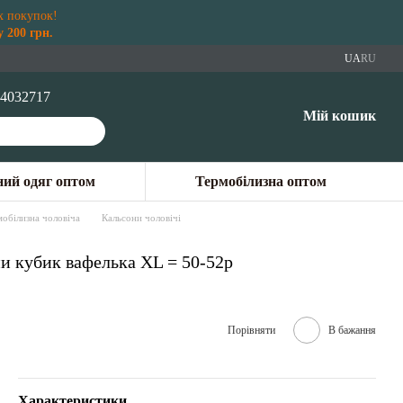
х покупок!
 200 грн.
UA
RU
4032717
Мій кошик
ий одяг оптом
Термобілизна оптом
обілизна чоловіча
Кальсони чоловічі
и кубик вафелька XL = 50-52p
Порівняти
В бажання
Характеристики