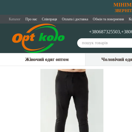
МІНІМ
Перейти до основного контенту
ЗВЕРНІТЬ
Каталог
Про нас
Співпраця
Оплата і доставка
Обмін та повернення
К
+380687325503,
+380
Жіночий одяг оптом
Чоловічий од