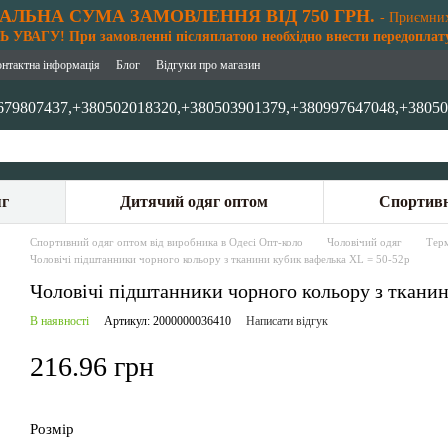
АЛЬНА СУМА ЗАМОВЛЕННЯ ВІД 750 ГРН.
- Приємни
 УВАГУ! При замовленні післяплатою необхідно внести передоплату
онтактна інформація
Блог
Відгуки про магазин
679807437,
+380502018320,
+380503901379,
+380997647048,
+38050
яг
Дитячий одяг оптом
Спортивн
Спортивний одяг оптом від виробника в Одесі Опт-коло
Чоловічий одяг
Терм
Чоловічі підштанники чорного кольору з тканини кубик вафелька XL = 50-52p
Чоловічі підштанники чорного кольору з тканин
В наявності
Артикул: 2000000036410
Написати відгук
216.96 грн
Розмір