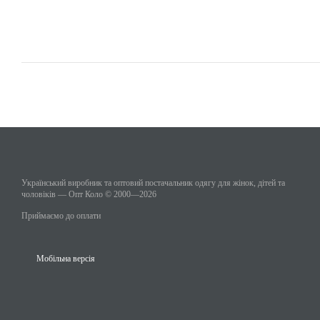
Український виробник та оптовий постачальник одягу для жінок, дітей та
чоловіків — Опт Коло © 2000—2026
Приймаємо до оплати
Мобільна версія