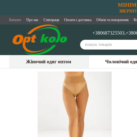
МІНІМ
Перейти до основного контенту
ЗВЕРНІТЬ
Каталог
Про нас
Співпраця
Оплата і доставка
Обмін та повернення
К
+380687325503,
+380
Жіночий одяг оптом
Чоловічий од