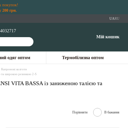
х покупок!
 200 грн.
UA
RU
4032717
Мій кошик
ий одяг оптом
Термобілизна оптом
Капронові колготи
ю та широкою резинкою 2-S
SENSI VITA BASSA із заниженою талією та
Порівняти
В бажання