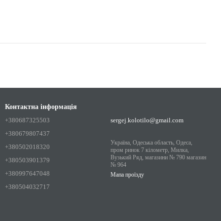
Контактна інформація
+380687325503
sergej.kolotilo@gmail.com
+380679807437
Україна, Одеська область, Одеса,
+380502018320
пром ринок 7 кілометр, Милка,
Вузький Ряд, магазини № 790 магазин
+380503901379
№ 964
+380997647048
Мапа проїзду
+380504032717