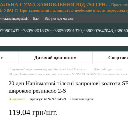
АЛЬНА СУМА ЗАМОВЛЕННЯ ВІД 750 ГРН.
- Приємни
 УВАГУ! При замовленні післяплатою необхідно внести передоплату
онтактна інформація
Блог
Відгуки про магазин
679807437,
+380502018320,
+380503901379,
+380997647048,
+38050
яг
Дитячий одяг оптом
Спортивн
Спортивний одяг оптом від виробника в Одесі Опт-коло
Жіночий одяг оптом
20 ден Напівматові тілесні капронові колготи SENSI VITA BASSA із заниженою таліє
20 ден Напівматові тілесні капронові колготи 
широкою резинкою 2-S
В наявності
Артикул: 4824092074529
Написати відгук
119.04 грн/шт.