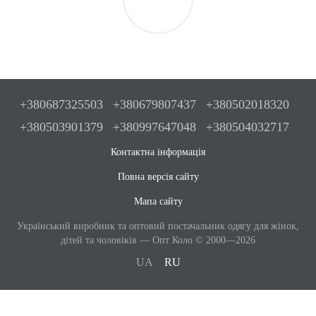
+380687325503
+380679807437
+380502018320
+380503901379
+380997647048
+380504032717
Контактна інформація
Повна версія сайту
Мапа сайту
Український виробник та оптовий постачальник одягу для жінок,
дітей та чоловіків — Опт Коло © 2000—2026
UA
RU