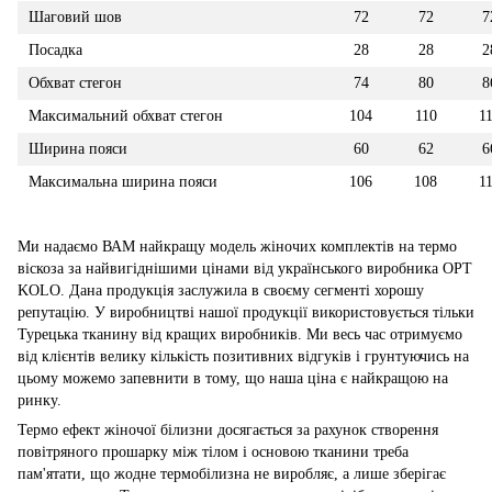
Шаговий шов
72
72
7
Посадка
28
28
2
Обхват стегон
74
80
8
Максимальний обхват стегон
104
110
1
Ширина пояси
60
62
6
Максимальна ширина пояси
106
108
1
Ми надаємо ВАМ найкращу модель жіночих комплектів на термо
віскоза за найвигіднішими цінами від українського виробника OPT
KOLO. Дана продукція заслужила в своєму сегменті хорошу
репутацію. У виробництві нашої продукції використовується тільки
Турецька тканину від кращих виробників. Ми весь час отримуємо
від клієнтів велику кількість позитивних відгуків і грунтуючись на
цьому можемо запевнити в тому, що наша ціна є найкращою на
ринку.
Термо ефект жіночої білизни досягається за рахунок створення
повітряного прошарку між тілом і основою тканини треба
пам'ятати, що жодне термобілизна не виробляє, а лише зберігає