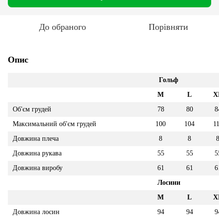
До обраного
Порівняти
Опис
Гольф
M
L
X
Об'єм грудей
78
80
8
Максимальний об'єм грудей
100
104
1
Довжина плеча
8
8
Довжина рукава
55
55
5
Довжина виробу
61
61
6
Лосини
M
L
X
Довжина лосин
94
94
9