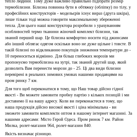
тепло людини. Тому дуже важливо правильно підібрати розмір
термобілизни. Білизна повинна бути в обтяжку (обліпку) по тілу, у
професійних конструкторів - модельєрів існує вираз (друга шкіра),
лише тільки тоді можна говорити максимальному збереженні
тепла. Для цього наші конструктора розробили з урахуванням
особливостей термо тканини жіночий комплект білизни, так
званий перший шар. Це білизна комфортно носити під джинсами
або інший облягає одягом оскільки воно не дуже щільне і товсте. В
такій білизні по відкликанню покупців зниження температури до -
10 переноситься відмінно. Для більш глибоких морозів ми
пропонуємо термобілизна на хутрі, так званий другий шар, який
дозволить Вам перенести морози до - 25. Ці два види білизни
перевірені в реальних зимових умовах нашими продавцями на
пром ринку 7 км.
Для того щоб переконатися в тому, що Наш товар дійсно гідної
якості - Ви можете замовити пробну партію з кількох позицій і ми
доставимо її на вашу адресу. Коли ви переконаєтеся в тому, що
наша продукція дійсно високої якості і ціна мінімальна - ви
зможете замовити комплекти оптом в нашому інтернет магазині. За
нашими адресами: Місто Герой Одеса. Пром ринок 7 км. Район
Милка, ролет-магазин 964, ролет-магазин 840.
Якість визначає різницю.