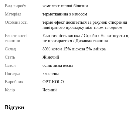
Вид виробу
комплект теплої білизни
Матеріал
термотканина з начосом
Особливості
термо ефект досягається за рахунок створення
повітряного прошарку між тілом та одягом
Властивості
Еластичність висока / Стрейч / Не витягується,
тканини
не протирається / Дихаюча тканина
Склад
80% котон 15% віскоза 5% лайкра
Стать
Жіночий
Сезон
осінь зима весна
Посадка
класична
Виробник
OPT-KOLO
Колір
Чорний
Відгуки