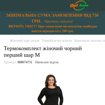
МІНІМАЛЬНА СУМА ЗАМОВЛЕННЯ ВІД 750
ГРН.
- Приємних покупок!
ЗВЕРНІТЬ УВАГУ! При замовленні післяплатою необхідно
внести передоплату 200 грн.
Жіночий одяг оптом
Термобілизна жіноча
Комплекти жіночої т
Термокомплект жіночий чорний
перший шар M
Артикул:
808074731
Написати відгук