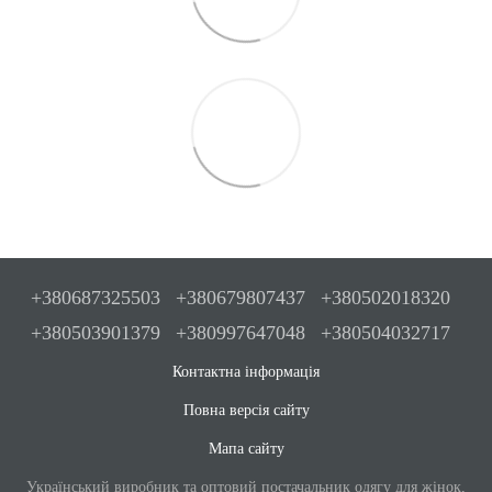
+380687325503
+380679807437
+380502018320
+380503901379
+380997647048
+380504032717
Контактна інформація
Повна версія сайту
Мапа сайту
Український виробник та оптовий постачальник одягу для жінок,