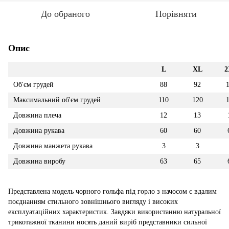
До обраного
Порівняти
Опис
L
XL
2
Об'єм грудей
88
92
Максимальний об'єм грудей
110
120
Довжина плеча
12
13
Довжина рукава
60
60
Довжина манжета рукава
3
3
Довжина виробу
63
65
Представлена модель чорного гольфа під горло з начосом є вдалим
поєднанням стильного зовнішнього вигляду і високих
експлуатаційних характеристик. Завдяки використанню натуральної
трикотажної тканини носять даний виріб представники сильної