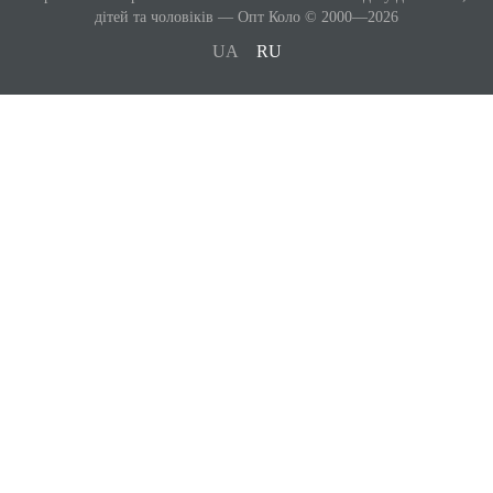
дітей та чоловіків — Опт Коло © 2000—2026
UA
RU