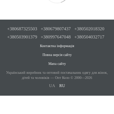
+380687325503
+380679807437
+380502018320
+380503901379
+380997647048
+380504032717
Контактна інформація
Повна версія сайту
Мапа сайту
Український виробник та оптовий постачальник одягу для жінок,
дітей та чоловіків — Опт Коло © 2000—2026
UA
RU