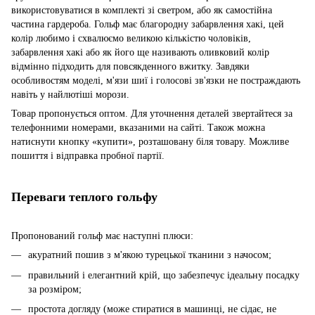
використовуватися в комплекті зі светром, або як самостійна
частина гардероба. Гольф має благородну забарвлення хакі, цей
колір любимо і схвалюємо великою кількістю чоловіків,
забарвлення хакі або як його ще називають оливковий колір
відмінно підходить для повсякденного вжитку. Завдяки
особливостям моделі, м'язи шиї і голосові зв'язки не постраждають
навіть у найлютіші морози.
Товар пропонується оптом. Для уточнення деталей звертайтеся за
телефонними номерами, вказаними на сайті. Також можна
натиснути кнопку «купити», розташовану біля товару. Можливе
пошиття і відправка пробної партії.
Переваги теплого гольфу
Пропонований гольф має наступні плюси:
акуратний пошив з м'якою турецької тканини з начосом;
правильний і елегантний крій, що забезпечує ідеальну посадку
за розміром;
простота догляду (може стиратися в машинці, не сідає, не