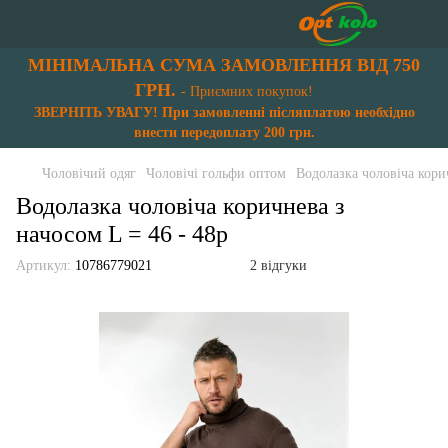
МІНІМАЛЬНА СУМА ЗАМОВЛЕННЯ ВІД 750
ГРН.
- Приємних покупок!
ЗВЕРНІТЬ УВАГУ! При замовленні післяплатою необхідно
внести передоплату 200 грн.
Чоловічий одяг
Чоловічі гольфи оптом
Водолазка чоловіча корич
Водолазка чоловіча коричнева з
начосом L = 46 - 48p
Артикул:
10786779021
2 відгуки