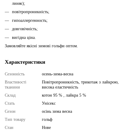
линяє);
повітропроникність;
гипоаллергенность;
довговічність;
вигідна ціна.
Замовляйте якісні зимові гольфи оптом.
Характеристики
Сезонність
осень-зима-весна
Властивості
Повітропроникність, трикотаж з лайкрою,
тканини
висока еластичність
Склад
котон 95 % , лайкра 5 %
Стать
Унісекс
Сезон
осінь зима весна
Тип товару
гольф
Стан
Нове