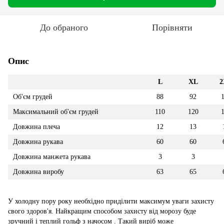
До обраного
Порівняти
Опис
L
XL
2
Об'єм грудей
88
92
Максимальний об'єм грудей
110
120
Довжина плеча
12
13
Довжина рукава
60
60
Довжина манжета рукава
3
3
Довжина виробу
63
65
У холодну пору року необхідно приділити максимум уваги захисту
свого здоров'я. Найкращим способом захисту від морозу буде
зручний і теплий гольф з начосом . Такий виріб може