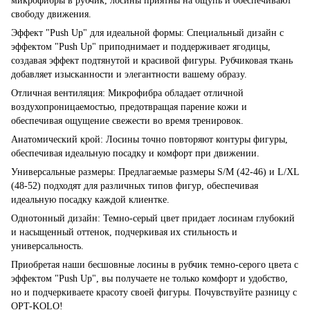
микрофибры в рубчик, лосины приятны на ощупь и обеспечивают
свободу движения.
Эффект "Push Up" для идеальной формы: Специальный дизайн с
эффектом "Push Up" приподнимает и поддерживает ягодицы,
создавая эффект подтянутой и красивой фигуры. Рубчиковая ткань
добавляет изысканности и элегантности вашему образу.
Отличная вентиляция: Микрофибра обладает отличной
воздухопроницаемостью, предотвращая парение кожи и
обеспечивая ощущение свежести во время тренировок.
Анатомический крой: Лосины точно повторяют контуры фигуры,
обеспечивая идеальную посадку и комфорт при движении.
Универсальные размеры: Предлагаемые размеры S/M (42-46) и L/XL
(48-52) подходят для различных типов фигур, обеспечивая
идеальную посадку каждой клиентке.
Однотонный дизайн: Темно-серый цвет придает лосинам глубокий
и насыщенный оттенок, подчеркивая их стильность и
универсальность.
Приобретая наши бесшовные лосины в рубчик темно-серого цвета с
эффектом "Push Up", вы получаете не только комфорт и удобство,
но и подчеркиваете красоту своей фигуры. Почувствуйте разницу с
OPT-KOLO!