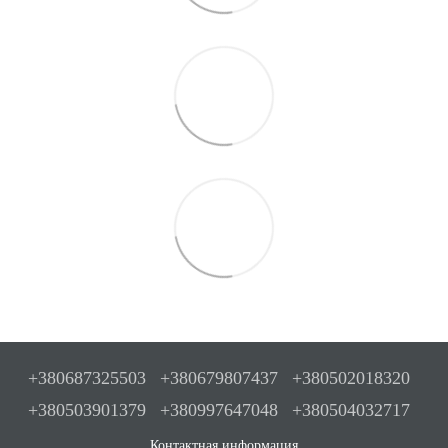
+380687325503
+380679807437
+380502018320
+380503901379
+380997647048
+380504032717
Контактная информация