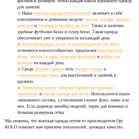
фасонов и размеров, чтобы каждая нашла идеальную одежду
для занятий.
◈
Наша
женская одежда оптом каталог
включает в себя
повседневные и домашние модели:
теплые гольфы
,
лосины
женские
и
хлопковые бриджи на лето
.
Также в наличии
удобные футболки батал и супер батал. Такая одежда
обеспечивает уют и уверенность на каждый день.
◈
Мужская одежда оптом от производителя Опт Коло
отличается износостойкостью: предлагаем
качественное
белье
,
теплые гольфы
,
мужские футболки
и
майки для
мужчин
на каждый день.
◈
Среди
детской одежды
есть
теплые гольфы
и
гимнастические трико
для выступлений и занятий в
кружках.
◈
Термобелье оптом
:
женское термобелье
,
мужское
термобелье
и
теплая одежда для детей
. Используются ткани
смешанного состава, а утеплением служит флис, начес или
мех. Есть широкая линейка моделей, термо для военных и
большая размерная сетка.
Мы уверены, что женская одежда оптом от производителя Opt
KOLO поможет вам привлечь покупателей, ценящих качество.