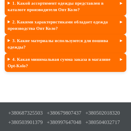
1. Какой ассортимент одежды представлен в
каталоге производителя Опт Коло?
2. Какими характеристиками обладает одежда
производства Опт Коло?
3. Какие материалы используются для пошива
одежды?
4. Какая минимальная сумма заказа в магазине
Opt-Kolo?
+380687325503
+380679807437
+380502018320
+380503901379
+380997647048
+380504032717