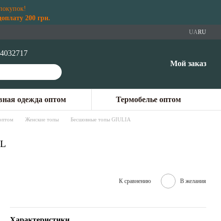
покупок!
плату 200 грн.
UA
RU
4032717
Мой заказ
ная одежда оптом
Термобелье оптом
оптом
Женские топы
Бесшовные топы GIULIA
XL
К сравнению
В желания
Характеристики