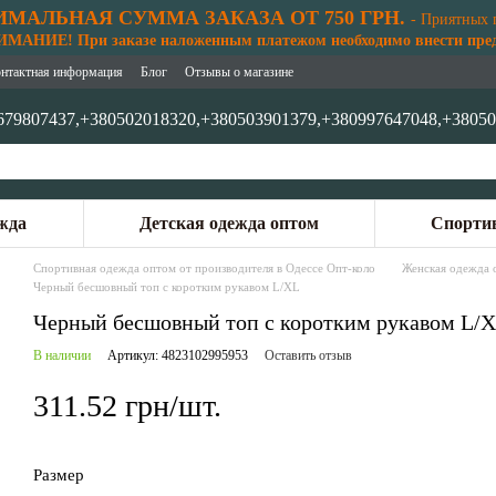
МАЛЬНАЯ СУММА ЗАКАЗА ОТ 750 ГРН.
- Приятных 
АНИЕ! При заказе наложенным платежом необходимо внести предо
нтактная информация
Блог
Отзывы о магазине
679807437,
+380502018320,
+380503901379,
+380997647048,
+38050
жда
Детская одежда оптом
Спортив
Спортивная одежда оптом от производителя в Одессе Опт-коло
Женская одежда 
Черный бесшовный топ с коротким рукавом L/XL
Черный бесшовный топ с коротким рукавом L/
В наличии
Артикул: 4823102995953
Оставить отзыв
311.52 грн/шт.
Размер