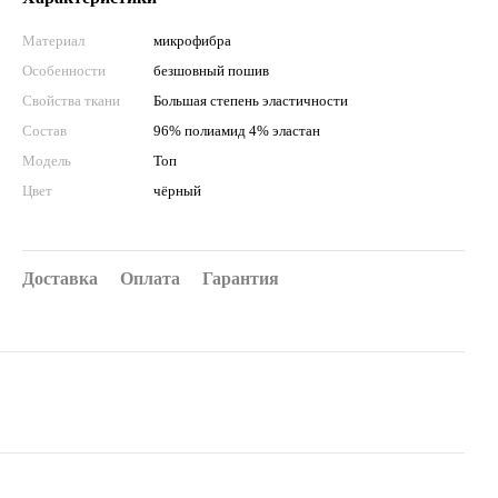
Материал
микрофибра
Особенности
безшовный пошив
Свойства ткани
Большая степень эластичности
Состав
96% полиамид 4% эластан
Мoдель
Топ
Цвет
чёрный
Доставка
Оплата
Гарантия