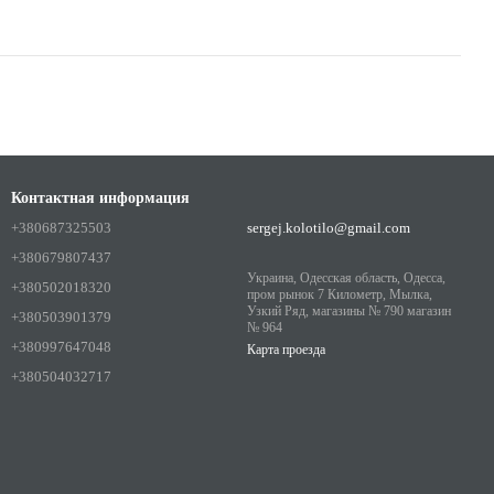
Контактная информация
+380687325503
sergej.kolotilo@gmail.com
+380679807437
Украина, Одесская область, Одесса,
+380502018320
пром рынок 7 Километр, Мылка,
Узкий Ряд, магазины № 790 магазин
+380503901379
№ 964
+380997647048
Карта проезда
+380504032717