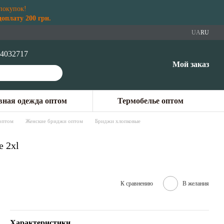
покупок!
плату 200 грн.
UA
RU
4032717
Мой заказ
ная одежда оптом
Термобелье оптом
оптом
Женские бриджи оптом
Бриджи хлопковые
е 2xl
К сравнению
В желания
Характеристики