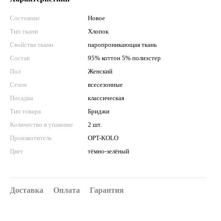
Состояние
Новое
Тип ткани
Хлопок
Свойства ткани
паропроникающая ткань
Состав
95% коттон 5% полиэстер
Пол
Женский
Сезон
всесезонные
Посадка
классическая
Тип товара
Бриджи
Количество в упаковке
2 шт.
Произвотитель
OPT-KOLO
Цвет
тёмно-зелёный
Доставка
Оплата
Гарантия