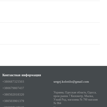
Контактная информация
+380687325503
sergej.kolotilo@gmail.com
+380679807437
Украина, Одесская область, Одесса,
+380502018320
пром рынок 7 Километр, Мылка,
Узкий Ряд, магазины № 790 магазин
+380503901379
№ 964