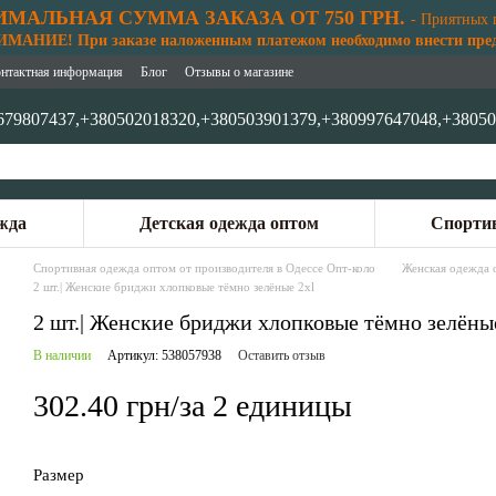
МАЛЬНАЯ СУММА ЗАКАЗА ОТ 750 ГРН.
- Приятных 
АНИЕ! При заказе наложенным платежом необходимо внести предо
нтактная информация
Блог
Отзывы о магазине
679807437,
+380502018320,
+380503901379,
+380997647048,
+38050
жда
Детская одежда оптом
Спортив
Спортивная одежда оптом от производителя в Одессе Опт-коло
Женская одежда 
2 шт.| Женские бриджи хлопковые тёмно зелёные 2xl
2 шт.| Женские бриджи хлопковые тёмно зелёны
В наличии
Артикул: 538057938
Оставить отзыв
302.40 грн/за 2 единицы
Размер