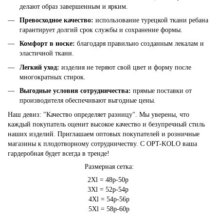
делают образ завершенным и ярким.
Превосходное качество:
использование турецкой ткани ребана
гарантирует долгий срок службы и сохранение формы.
Комфорт в носке:
благодаря правильно созданным лекалам и
эластичной ткани.
Легкий уход:
изделия не теряют свой цвет и форму после
многократных стирок.
Выгодные условия сотрудничества:
прямые поставки от
производителя обеспечивают выгодные цены.
Наш девиз: "Качество определяет разницу". Мы уверены, что
каждый покупатель оценит высокое качество и безупречный стиль
наших изделий. Приглашаем оптовых покупателей и розничные
магазины к плодотворному сотрудничеству. С OPT-KOLO ваша
гардеробная будет всегда в тренде!
Размерная сетка:
2Xl = 48р-50р
3Xl = 52р-54р
4Xl = 54р-56р
5Xl = 58р-60р