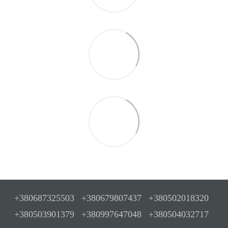
+380687325503
+380679807437
+380502018320
+380503901379
+380997647048
+380504032717