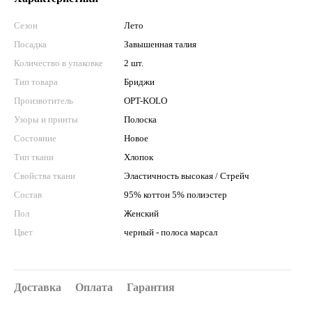
Сезон
Лето
Посадка
Завышенная талия
Количество в упаковке
2 шт.
Тип товара
Бриджи
Произвотитель
OPT-KOLO
Узоры и принты
Полоска
Состояние
Новое
Тип ткани
Хлопок
Свойства ткани
Эластичность высокая / Стрейч
Состав
95% коттон 5% полиэстер
Пол
Женский
Цвет
черный - полоса марсал
Доставка
Оплата
Гарантия