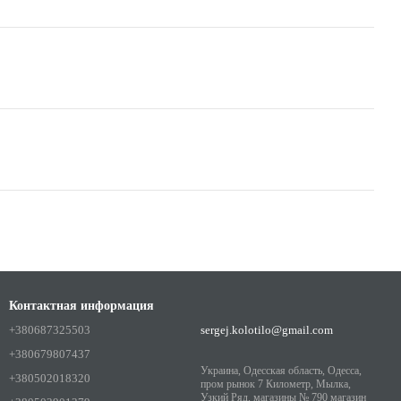
Контактная информация
+380687325503
sergej.kolotilo@gmail.com
+380679807437
Украина, Одесская область, Одесса,
+380502018320
пром рынок 7 Километр, Мылка,
Узкий Ряд, магазины № 790 магазин