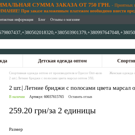
МАЛЬНАЯ СУММА ЗАКАЗА ОТ 750 ГРН.
- Приятных 
АНИЕ! При заказе наложенным платежом необходимо внести предо
нтактная информация
Блог
Отзывы о магазине
679807437,
+380502018320,
+380503901379,
+380997647048,
+38050
жда
Детская одежда оптом
Спортив
Спортивная одежда оптом от производителя в Одессе Опт-коло
Женская одежда 
2 шт.| Летние бриджи с полосами цвета марсал оптом 3XL
2 шт.| Летние бриджи с полосами цвета марсал
В наличии
Артикул: 60037615765
Оставить отзыв
259.20 грн/за 2 единицы
Размер