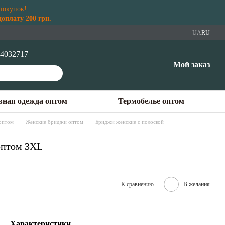
покупок!
плату 200 грн.
UA
RU
4032717
Мой заказ
ная одежда оптом
Термобелье оптом
оптом
Женские бриджи оптом
Бриджи женские с полоской
 оптом 3XL
К сравнению
В желания
Характеристики