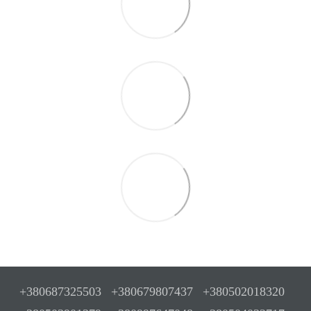
+380687325503
+380679807437
+380502018320