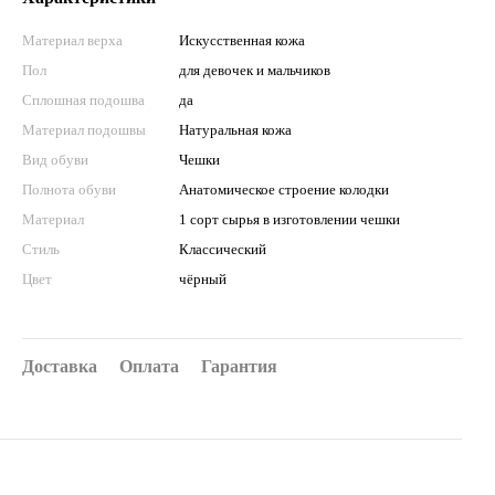
Материал верха
Искусственная кожа
Пол
для девочек и мальчиков
Сплошная подошва
да
Материал подошвы
Натуральная кожа
Вид обуви
Чешки
Полнота обуви
Анатомическое строение колодки
Материал
1 сорт сырья в изготовлении чешки
Стиль
Классический
Цвет
чёрный
Доставка
Оплата
Гарантия