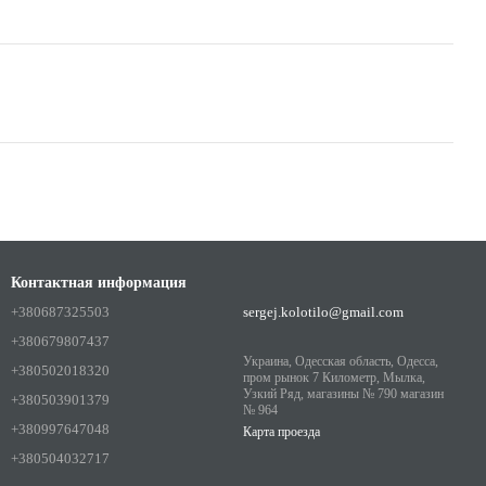
Контактная информация
+380687325503
sergej.kolotilo@gmail.com
+380679807437
Украина, Одесская область, Одесса,
+380502018320
пром рынок 7 Километр, Мылка,
Узкий Ряд, магазины № 790 магазин
+380503901379
№ 964
+380997647048
Карта проезда
+380504032717