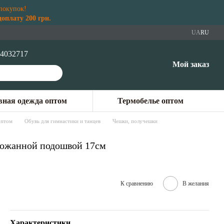
покупок!
плату 200 грн.
UA
RU
4032717
Мой заказ
ная одежда оптом
Термобелье оптом
оптом
Обувь для гимнастики и танцев
Чешки, получешки
 кожанной подошвой 17см
К сравнению
В желания
Характеристики