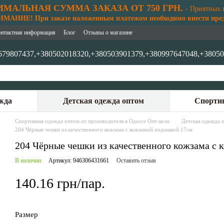
МАЛЬНАЯ СУММА ЗАКАЗА ОТ 750 ГРН.
- Приятных 
АНИЕ! При заказе наложенным платежом необходимо внести предо
нтактная информация
Блог
Отзывы о магазине
679807437,
+380502018320,
+380503901379,
+380997647048,
+38050
жда
Детская одежда оптом
Спортив
Спортивная одежда оптом от производителя в Одессе Опт-коло
Детская одежда 
204 Чёрные чешки из качественного кожзама с кожанной подошвой 17см
204 Чёрные чешки из качественного кожзама с
В наличии
Артикул: 946306431661
Оставить отзыв
140.16 грн/пар.
Размер