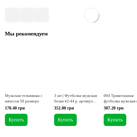
Мы рекомендуем
Мужская тельняшка с
3 шт.| Футболка мужская
004 Трикотажная
начесом 50 размера
белая 42-44 р. артикул
футболка мужская 
51-XXS
марсала L
170.40 грн
352.80 грн
307.20 грн
Купить
Купить
Купить