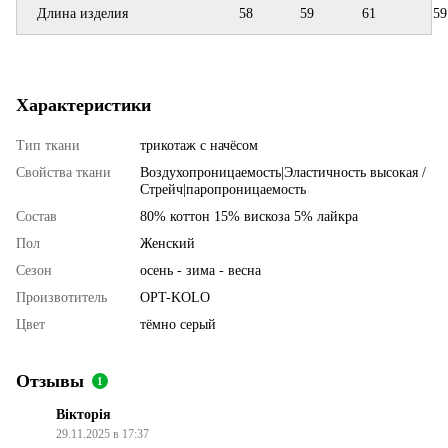
Длина изделия
58
59
61
59
Характеристики
Тип ткани
трикотаж с начёсом
Свойства ткани
Воздухопроницаемость|Эластичность высокая /
Стрейч|паропроницаемость
Состав
80% коттон 15% вискоза 5% лайкра
Пол
Женский
Сезон
осень - зима - весна
Произвотитель
OPT-KOLO
Цвет
тёмно серый
Отзывы
1
Вікторія
29.11.2025 в 17:37