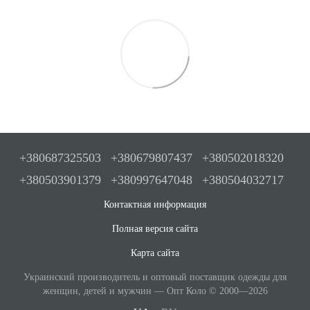
+380687325503
+380679807437
+380502018320
+380503901379
+380997647048
+380504032717
Контактная информация
Полная версия сайта
Карта сайта
Украинский производитель и оптовый поставщик одежды для
женщин, детей и мужчин — Опт Коло © 2000—2026