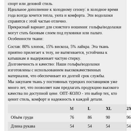
спорт или деловой стиль.
Идеальное дополнение к холодному сезону: в холодное время
года всегда хочется тепла, уюта и комфорта. Эти водолазки
справятся с этой частью отлично.
Прекрасный вариант для слоястого ношения: гольфы/водолазки
могут стать базовым слоем под пуховики или пальто.
Особенности ткани:
Состав: 80% хлопок, 15% вискоза, 5% лайкра. Эта ткань
приятно прилегает к телу, не вытягивается, устойчива к
катышкам и выдерживает частую стирку.
Долговечность и качество: Наши гольфы/водолазки
изготовлены с использованием высококачественных
материалов, что обеспечивает их долгий срок службы.
Мы закупаем ткань у постоянных турецких поставщиков уже
много лет, что позволяет нам предлагать продукцию высокого
качества по доступной цене. ОПТ-КОЛО - это выбор тех, кто
ценит стиль, комфорт и надежность в каждой детали.
M
L
XL
2
Объём груди
76
86
90
96
Длина рукава
54
54
54
54