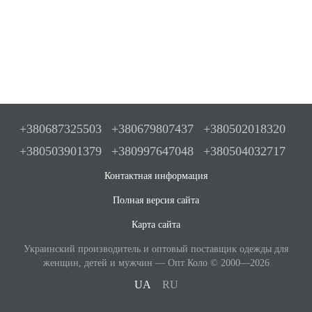
+380687325503
+380679807437
+380502018320
+380503901379
+380997647048
+380504032717
Контактная информация
Полная версия сайта
Карта сайта
Украинский производитель и оптовый поставщик одежды для
женщин, детей и мужчин — Опт Коло © 2000—2026
UA
RU