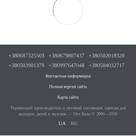
+380687325503
+380679807437
+380502018320
+380503901379
+380997647048
+380504032717
Контактная информация
Полная версия сайта
Карта сайта
Украинский производитель и оптовый поставщик одежды для
женщин, детей и мужчин — Опт Коло © 2000—2026
UA
RU