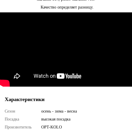
Качество определяет разницу.
Характеристики
Сезон
осень - зима - весна
Посадка
высокая посадка
Произвотитель
OPT-KOLO