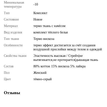
Минимальная
-10
температура
Тип
Комплект
Состояние
Новое
Материал
термо ткань с начёсом
Вид изделия
комплект тёплого белья
Тип ткани
Термо вискоза
Особенности
термо эффект достигается за счёт создания
воздушной прослойки между телом и одеждой
Свойства ткани
Эластичность высокая / Стрейч|не
вытягивается,не протирается|дышащая ткань
Состав
80% коттон 15% вискоза 5% лайкра
Пол
Женский
Цвет
тёмно-серый
Отзывы