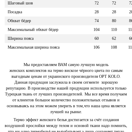
Шаговый шов
72
72
7
Посадка
28
28
2
Обхват бёдер
74
80
8
Максимальный обхват бёдер
104
110
11
Ширина пояса
60
62
6
Максимальная ширина пояса
106
108
11
Мы предоставляем ВАМ самую лучшую модель
женских комплектов на термо вискозе чёрного цвета по самым
выгодным ценам от украинского производителя OPT KOLO.
Данная продукция заслужила в своем сегменте хорошую
репутацию. В производстве нашей продукции используется только
Турецкая ткань от лучших производителей. Мы все время получаем
от клиентов большое количество положительных отзывов и
основываясь на этом можем уверить в том,что наша цена является
лучшей на рынке.
Термо эффект женского белья достигается за счёт создания
воздушной прослойки между телом и основой ткани надо помнить,
что ни одно термобельё не вырабатывает,а лишь сохраняет тепло