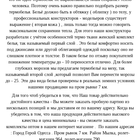
человека. Поэтому очень важно правильно подобрать размер
термобелья. Бельё должно быть в обтяжку ( облипку ) по телу, у
профессиональных конструкторов - модельеров существует
выражение ( вторая кожа ) , лишь только тогда можно говорить
максимальном сохранении тепла. Для этого наши конструктора
разработали с учётом особенностей термо ткани женский комплект
белья, так называемый первый слой . Это бельё комфортно носить
под джинсами или другой облегающей одеждой поскольку оно не
слишком плотное и толстое. В таком белье по отзыву покупателей
понижение температуры до - 10 переносится отлично. Для более
глубоких морозов мы предлагаем термобельё на меху, так
называемый второй слой ,который позволит Вам перенести морозы
до - 25. Эти два вида белья проверены в реальных зимних условиях
нашими продавцами на пром рынке 7 км.
Для того чтоб убедиться в том, что Наш товар действительно
достойного качества - Вы можете заказать пробную партию из
нескольких позиций и мы доставим ее по вашему адресу. Когда вы
убедитесь в том, что наша продукция действительно высокого
качества и цена минимальна - вы сможете заказать
комплекты оптом в нашем интернет магазине . По нашим адресам
: Город Герой Одесса . Пром рынок 7 км. Район Мылка, ролет-
магазин 964, ролет-магазин 790.