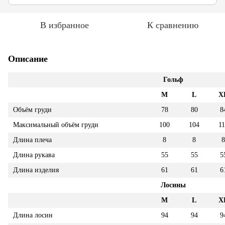
В избранное
К сравнению
Описание
Гольф
M
L
X
Объём груди
78
80
8
Максимальный объём груди
100
104
11
Длина плеча
8
8
8
Длина рукава
55
55
5
Длина изделия
61
61
6
Лосины
M
L
X
Длина лосин
94
94
9