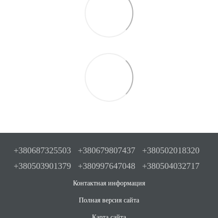
+380687325503
+380679807437
+380502018320
+380503901379
+380997647048
+380504032717
Контактная информация
Полная версия сайта
Карта сайта