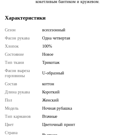
кокетливым бантиком и кружевом.
Характеристики
Сезон
всесезонный
Фасон рукава
Одна четвертая
Хлопок
100%
Состояние
Новое
Тип ткани
Трикотаж
Фасон выреза
U-образный
горловины
Состав
коттон
Длина рукава
Короткий
Пол
Женский
Мoдель
Ночная рубашка
Тип карманов
Втачные
Цвет
Цветочный принт
Страна