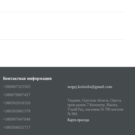
Контактная информация
+380687325503
sergej.kolotilo@gmail.com
+380679807437
Украина, Одесская область, Одесса,
+380502018320
пром рынок 7 Километр, Мылка,
Узкий Ряд, магазины № 790 магазин
+380503901379
№ 964
+380997647048
Карта проезда
+380504032717