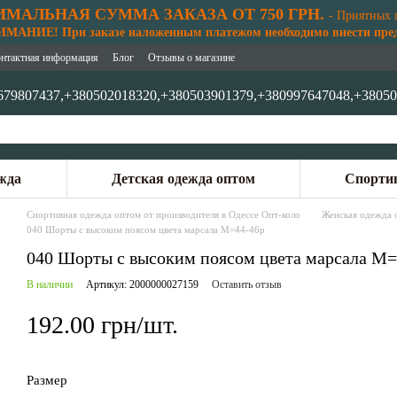
МАЛЬНАЯ СУММА ЗАКАЗА ОТ 750 ГРН.
- Приятных 
АНИЕ! При заказе наложенным платежом необходимо внести предо
нтактная информация
Блог
Отзывы о магазине
679807437,
+380502018320,
+380503901379,
+380997647048,
+38050
жда
Детская одежда оптом
Спортив
Спортивная одежда оптом от производителя в Одессе Опт-коло
Женская одежда 
040 Шорты с высоким поясом цвета марсала M=44-46p
040 Шорты с высоким поясом цвета марсала M=
В наличии
Артикул: 2000000027159
Оставить отзыв
192.00 грн/шт.
Размер