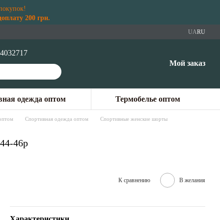
покупок!
плату 200 грн.
UA
RU
4032717
Мой заказ
ная одежда оптом
Термобелье оптом
оптом
Спортивная одежда оптом
Спортивные женские шорты
44-46p
К сравнению
В желания
Характеристики