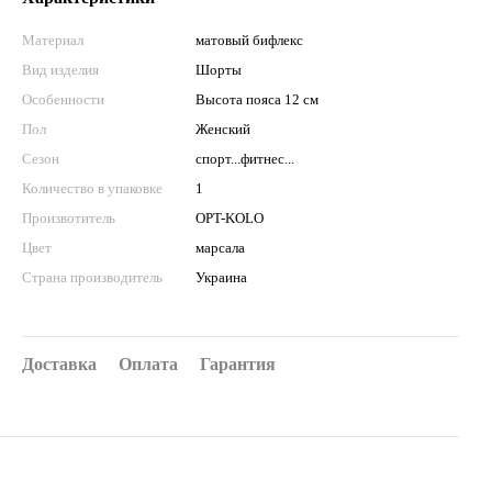
Материал
матовый бифлекс
Вид изделия
Шорты
Особенности
Высота пояса 12 см
Пол
Женский
Сезон
спорт...фитнес...
Количество в упаковке
1
Произвотитель
OPT-KOLO
Цвет
марсала
Страна производитель
Украина
Доставка
Оплата
Гарантия