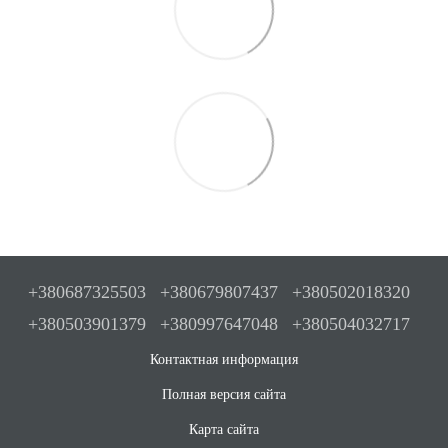
+380687325503
+380679807437
+380502018320
+380503901379
+380997647048
+380504032717
Контактная информация
Полная версия сайта
Карта сайта