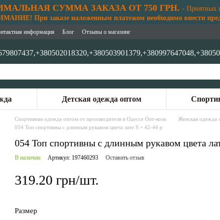
МАЛЬНАЯ СУММА ЗАКАЗА ОТ 750 ГРН.
- Приятных 
АНИЕ! При заказе наложенным платежом необходимо внести предо
нтактная информация
Блог
Отзывы о магазине
679807437,
+380502018320,
+380503901379,
+380997647048,
+38050
жда
Детская одежда оптом
Спортив
Спортивная одежда оптом от производителя в Одессе Опт-коло
Женская одежда 
054 Топ спортивны с длинным рукавом цвета лате S = 42-44 p
054 Топ спортивны с длинным рукавом цвета лат
В наличии
Артикул: 197460293
Оставить отзыв
319.20 грн/шт.
Размер