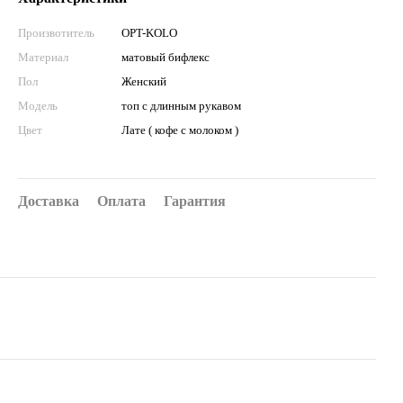
Произвотитель
OPT-KOLO
Материал
матовый бифлекс
Пол
Женский
Мoдель
топ с длинным рукавом
Цвет
Лате ( кофе с молоком )
Доставка
Оплата
Гарантия