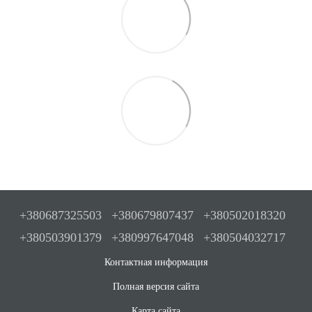
+380687325503
+380679807437
+380502018320
+380503901379
+380997647048
+380504032717
Контактная информация
Полная версия сайта
Карта сайта