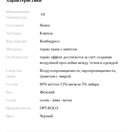
Характеристики
Минимальная
-10
температура
Состояние
Новое
Застежка
Клипсы
Вид изделия
Комбидресс
Материал
термо ткань с начёсом
Особенности
термо эффект достигается за счёт создания
воздушной прослойки между телом и одеждой
Свойства
Воздухопроницаемость, паропроницаемость,
ткани
трикотаж с ликрой.
Состав
80% коттон 15% вискоза 5% лайкра
Пол
Женский
Сезон
осень - зима - весна
Произвотитель
OPT-KOLO
Цвет
Черный