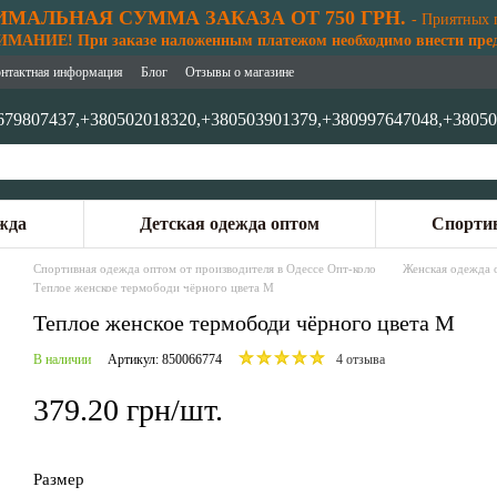
МАЛЬНАЯ СУММА ЗАКАЗА ОТ 750 ГРН.
- Приятных 
АНИЕ! При заказе наложенным платежом необходимо внести предо
нтактная информация
Блог
Отзывы о магазине
679807437,
+380502018320,
+380503901379,
+380997647048,
+38050
жда
Детская одежда оптом
Спортив
Спортивная одежда оптом от производителя в Одессе Опт-коло
Женская одежда 
Теплое женское термободи чёрного цвета M
Теплое женское термободи чёрного цвета M
В наличии
Артикул: 850066774
4 отзыва
379.20 грн/шт.
Размер