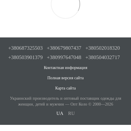
+380687325503
+380679807437
+380502018320
+380503901379
+380997647048
+380504032717
Контактная информация
Полная версия сайта
Карта сайта
Украинский производитель и оптовый поставщик одежды для
женщин, детей и мужчин — Опт Коло © 2000—2026
UA
RU