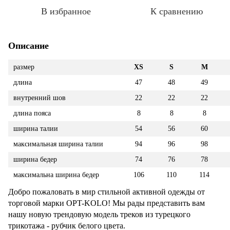
В избранное
К сравнению
Описание
размер
XS
S
M
длина
47
48
49
внутренний шов
22
22
22
длина пояса
8
8
8
ширина талии
54
56
60
максимальная ширина талии
94
96
98
ширина бедер
74
76
78
максимальна ширина бедер
106
110
114
Добро пожаловать в мир стильной активной одежды от
торговой марки OPT-KOLO! Мы рады представить вам
нашу новую трендовую модель треков из турецкого
трикотажа - рубчик белого цвета.