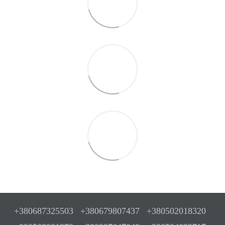
+380687325503
+380679807437
+380502018320