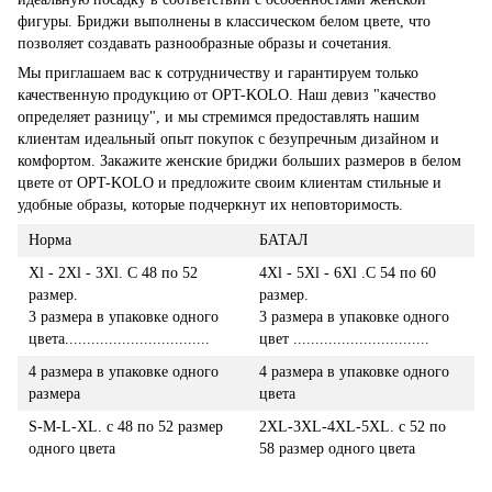
фигуры. Бриджи выполнены в классическом белом цвете, что
позволяет создавать разнообразные образы и сочетания.
Мы приглашаем вас к сотрудничеству и гарантируем только
качественную продукцию от OPT-KOLO. Наш девиз "качество
определяет разницу", и мы стремимся предоставлять нашим
клиентам идеальный опыт покупок с безупречным дизайном и
комфортом. Закажите женские бриджи больших размеров в белом
цвете от OPT-KOLO и предложите своим клиентам стильные и
удобные образы, которые подчеркнут их неповторимость.
Норма
БАТАЛ
Xl - 2Xl - 3Xl. С 48 по 52
4Xl - 5Xl - 6Xl .С 54 по 60
размер.
размер.
3 размера в упаковке одного
3 размера в упаковке одного
цвета.................................
цвет ...............................
4 размера в упаковке одного
4 размера в упаковке одного
размера
цвета
S-M-L-XL. с 48 по 52 размер
2XL-3XL-4XL-5XL. с 52 по
одного цвета
58 размер одного цвета