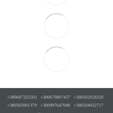
+380687325503
+380679807437
+380502018320
+380503901379
+380997647048
+380504032717