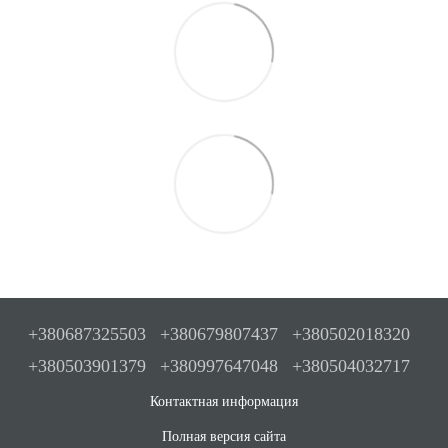
+380687325503
+380679807437
+380502018320
+380503901379
+380997647048
+380504032717
Контактная информация
Полная версия сайта