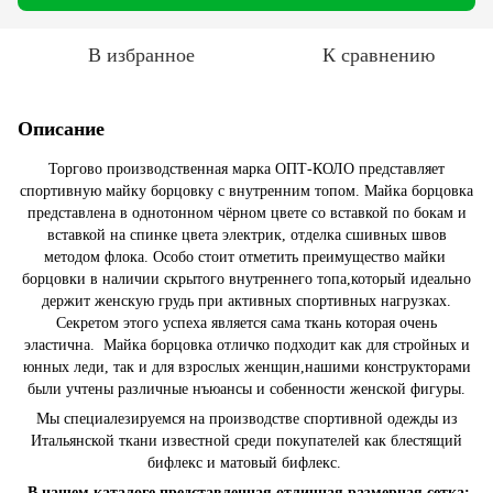
В избранное
К сравнению
Описание
Торгово производственная марка ОПТ-КОЛО представляет
спортивную майку борцовку с внутренним топом. Майка борцовка
представлена в однотонном чёрном цвете со вставкой по бокам и
вставкой на спинке цвета электрик, отделка сшивных швов
методом флока. Особо стоит отметить преимущество майки
борцовки в наличии скрытого внутреннего топа,который идеально
держит женскую грудь при активных спортивных нагрузках.
Секретом этого успеха является сама ткань которая очень
эластична. Майка борцовка отличко подходит как для стройных и
юнных леди, так и для взрослых женщин,нашими конструкторами
были учтены различные нъюансы и собенности женской фигуры.
Мы специалезируемся на производстве спортивной одежды из
Итальянской ткани известной среди покупателей как блестящий
бифлекс и матовый бифлекс.
В нашем каталоге представленная отличная размерная сетка: