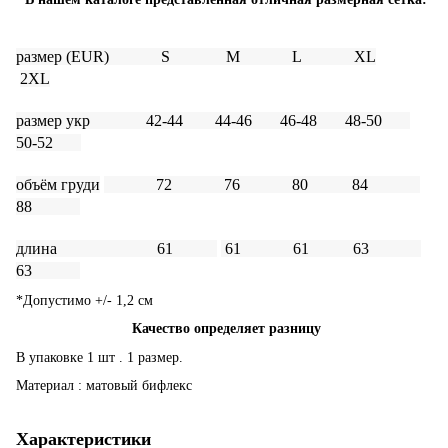
размер
(EUR) S M L
XL
2
XL
размер
укр 42-44 44-46 46-48 48-50
50-52
объём груди
72 76 80
8
4
88
длина 61
61 61 63
63
*Допустимо +/- 1,2 см
Качество определяет разницу
В упаковке 1 шт . 1 размер.
Материал : матовый бифлекс
Характеристики