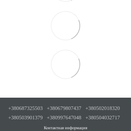
+380687325503
+380679807437
+380502018320
+380503901379
+380997647048
+380504032717
Контактная информация