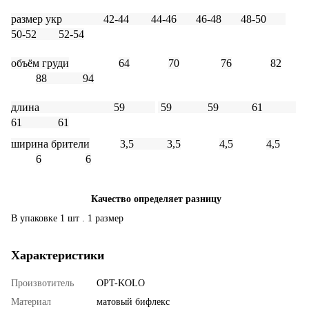
размер
укр 42-44 44-46 46-48 48-50
50-52 52-54
объём груди
64
70
76
82
88
9
4
длина 59
59 59
61
6
1
6
1
ширина брители
3,
5
3,5
4,5
4,5
6
6
Качество определяет разницу
В упаковке 1 шт . 1 размер
Характеристики
Произвотитель
OPT-KOLO
Материал
матовый бифлекс