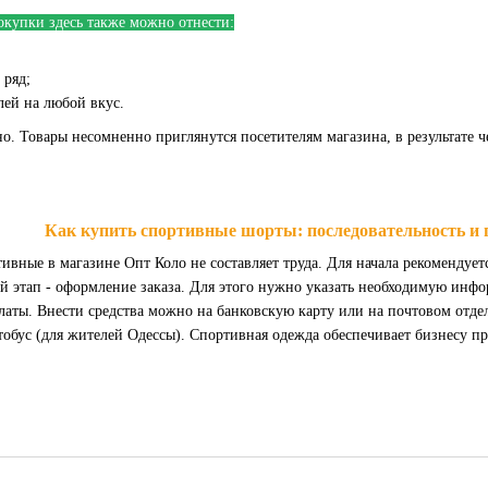
купки здесь также можно отнести:
ряд;
лей на любой вкус.
но. Товары несомненно приглянутся посетителям магазина, в результате ч
Как купить спортивные шорты: последовательность и 
вные в магазине Опт Коло не составляет труда. Для начала рекомендует
й этап - оформление заказа. Для этого нужно указать необходимую инф
аты. Внести средства можно на банковскую карту или на почтовом отде
тобус (для жителей Одессы). Спортивная одежда обеспечивает бизнесу п