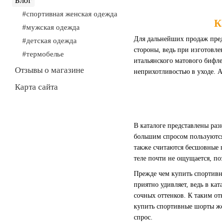
Блог
#спортивная женская одежда
К
#мужская одежда
Для дальнейших продаж пре
#детская одежда
стороны, ведь при изготовл
#термобелье
итальянского матового бифле
Отзывы о магазине
неприхотливостью в уходе. 
Карта сайта
В каталоге представлены ра
большим спросом пользуются
также считаются бесшовные 
теле почти не ощущается, п
Прежде чем купить спортивн
приятно удивляет, ведь в к
сочных оттенков. К таким от
купить спортивные шорты жен
спрос.