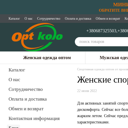
МИНИ
Перейти к основному контенту
ОБРАТИТЕ ВНИМ
Каталог
О нас
Сотрудничество
Оплата и доставка
Обмен и возврат
Ко
+380687325503,
+380
Женская одежда оптом
Мужская оде
Каталог
Спортивная одежда оптом от произв
Женские спо
О нас
Сотрудничество
22 июня 2022
Оплата и доставка
Для активных занятий спорт
Обмен и возврат
дискомфорта. Сейчас все бо
жарким летом. Сейчас предл
Контактная информация
характеристиками.