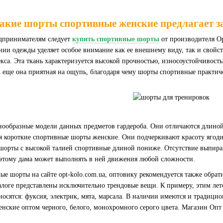
акие шорты спортивные женские предлагает з
дпринимателям следует
купить спортивные шорты
от производителя Op
ении одежды уделяет особое внимание как ее внешнему виду, так и сво
кса. Эта ткань характеризуется высокой прочностью, износоустойчивост
А еще она приятная на ощупь, благодаря чему шорты спортивные практич
знообразные модели данных предметов гардероба. Они отличаются длино
 короткие спортивные шорты женские. Они подчеркивают красоту ягоди
шорты с высокой талией спортивные длиной пониже. Отсутствие выпир
оэтому дама может выполнять в ней движения любой сложности.
ые шорты на сайте opt-kolo.com.ua, оптовику рекомендуется также обра
аталоге представлены исключительно трендовые вещи. К примеру, этим 
носятся: фуксия, электрик, мята, марсала. В наличии имеются и традици
ские оптом черного, белого, монохромного серого цвета. Магазин Опт ко