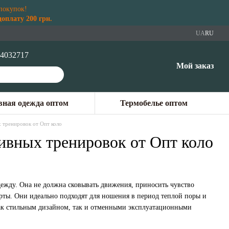
покупок!
плату 200 грн.
UA
RU
4032717
Мой заказ
ная одежда оптом
Термобелье оптом
 тренировок от Опт коло
ивных тренировок от Опт коло
дежду. Она не должна сковывать движения, приносить чувство
рты. Они идеально подходят для ношения в период теплой поры и
как стильным дизайном, так и отменными эксплуатационными