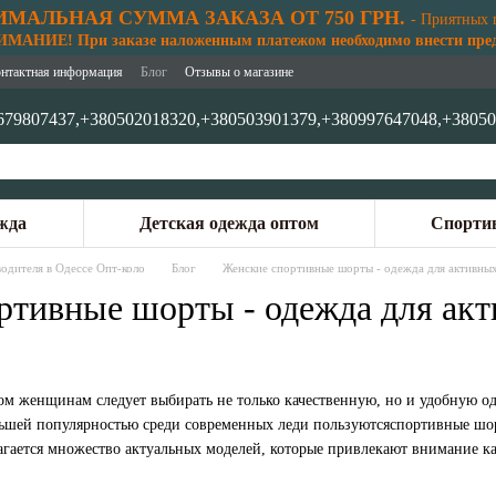
МАЛЬНАЯ СУММА ЗАКАЗА ОТ 750 ГРН.
- Приятных 
АНИЕ! При заказе наложенным платежом необходимо внести предо
нтактная информация
Блог
Отзывы о магазине
679807437,
+380502018320,
+380503901379,
+380997647048,
+38050
жда
Детская одежда оптом
Спортив
одителя в Одессе Опт-коло
Блог
Женские спортивные шорты - одежда для активных
ртивные шорты - одежда для акт
ом женщинам следует выбирать не только качественную, но и удобную о
льшей популярностью среди современных леди пользуютсяспортивные шо
агается множество актуальных моделей, которые привлекают внимание 