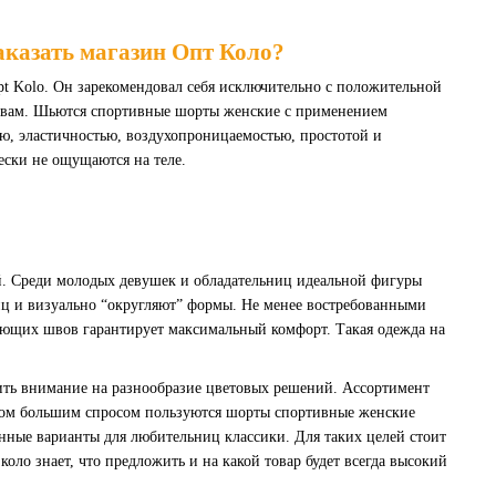
аказать магазин Опт Коло?
t Kolo. Он зарекомендовал себя исключительно с положительной
йствам. Шьются спортивные шорты женские с применением
ью, эластичностью, воздухопроницаемостью, простотой и
ески не ощущаются на теле.
й. Среди молодых девушек и обладательниц идеальной фигуры
ц и визуально “округляют” формы. Не менее востребованными
ающих швов гарантирует максимальный комфорт. Такая одежда на
тить внимание на разнообразие цветовых решений. Ассортимент
летом большим спросом пользуются шорты спортивные женские
онные варианты для любительниц классики. Для таких целей стоит
ло знает, что предложить и на какой товар будет всегда высокий