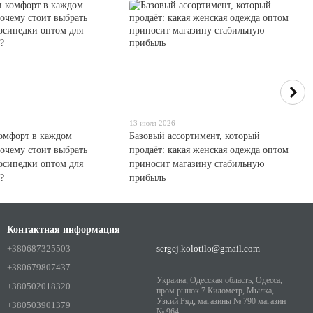
13 июля 2026
комфорт в каждом
Базовый ассортимент, который
очему стоит выбрать
продаёт: какая женская одежда оптом
осипедки оптом для
приносит магазину стабильную
?
прибыль
Контактная информация
+380687325503
sergej.kolotilo@gmail.com
+380679807437
Украина, Одесская область, Одесса,
+380502018320
пром рынок 7 Километр, Мылка,
Узкий Ряд, магазины № 790 магазин
+380503901379
№ 964