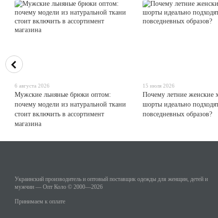
6 августа 2026
15 июля 2026
Мужские льняные брюки оптом:
Почему летние женские 
почему модели из натуральной ткани
шорты идеально подходят
стоит включить в ассортимент
повседневных образов?
магазина
Украинский производитель и оптовый поставщик одежды для женщин, детей и
мужчин — Опт Коло © 2000—2026
Принимаем к оплате