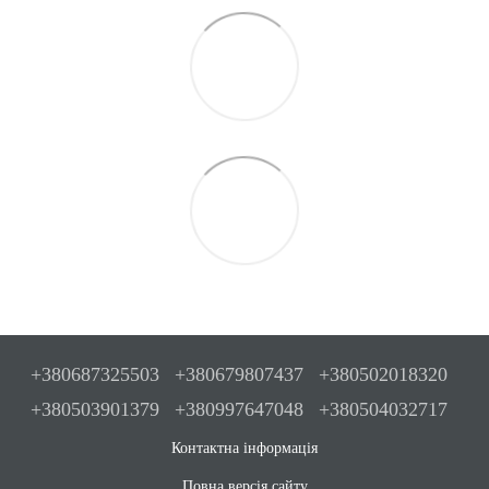
+380687325503
+380679807437
+380502018320
+380503901379
+380997647048
+380504032717
Контактна інформація
Повна версія сайту