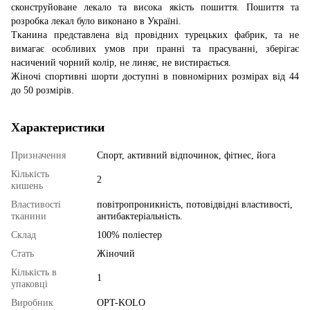
сконструйоване лекало та висока якість пошиття. Пошиття та
розробка лекал було виконано в Україні.
Тканина представлена ​​від провідних турецьких фабрик, та не
вимагає особливих умов при пранні та прасуванні, зберігає
насичений чорний колір, не линяє, не вистирається.
Жіночі спортивні шорти доступні в повномірних розмірах від 44
до 50 розмірів.
Характеристики
Призначення
Спорт, активний відпочинок, фітнес, йога
Кількість
2
кишень
Властивості
повітропроникність, потовідвідні властивості,
тканини
антибактеріальність.
Склад
100% поліестер
Стать
Жіночий
Кількість в
1
упаковці
Виробник
OPT-KOLO