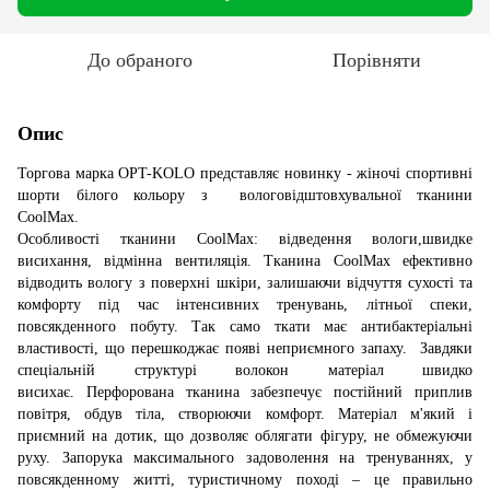
До обраного
Порівняти
Опис
Торгова марка OPT-KOLO представляє новинку - жіночі спортивні
шорти білого кольору з вологовідштовхувальної тканини
CoolMax.
Особливості тканини CoolMax: відведення вологи,швидке
висихання, відмінна вентиляція. Тканина CoolMax ефективно
відводить вологу з поверхні шкіри, залишаючи відчуття сухості та
комфорту під час інтенсивних тренувань, літньої спеки,
повсякденного побуту. Так само ткати має антибактеріальні
властивості, що перешкоджає появі неприємного запаху. Завдяки
спеціальній структурі волокон матеріал швидко
висихає. Перфорована тканина забезпечує постійний приплив
повітря, обдув тіла, створюючи комфорт. Матеріал м'який і
приємний на дотик, що дозволяє облягати фігуру, не обмежуючи
руху. Запорука максимального задоволення на тренуваннях, у
повсякденному житті, туристичному поході – це правильно