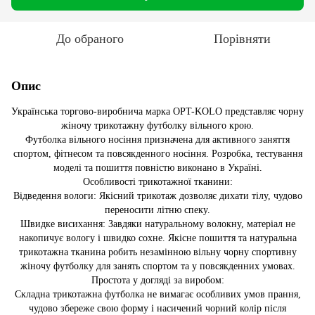
До обраного
Порівняти
Опис
Українська торгово-виробнича марка OPT-KOLO представляє чорну
жіночу трикотажну футболку вільного крою.
Футболка вільного носіння призначена для активного заняття
спортом, фітнесом та повсякденного носіння. Розробка, тестування
моделі та пошиття повністю виконано в Україні.
Особливості трикотажної тканини:
Відведення вологи: Якісний трикотаж дозволяє дихати тілу, чудово
переносити літню спеку.
Швидке висихання: Завдяки натуральному волокну, матеріал не
накопичує вологу і швидко сохне. Якісне пошиття та натуральна
трикотажна тканина робить незамінною вільну чорну спортивну
жіночу футболку для занять спортом та у повсякденних умовах.
Простота у догляді за виробом:
Складна трикотажна футболка не вимагає особливих умов прання,
чудово збереже свою форму і насичений чорний колір після