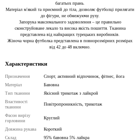
багатьох прань.
Матеріал м'який та приємний до тіла, дозволяє футболці прилягати
до фігури, не обмежуючи руху.
Запорука максимального задоволення – це правильно
сконструйоване лекало та висока якість пошиття. Тканина
представлена ​​від найкращих турецьких виробників.
Жіноча чорна футболка представлена ​​в повнорозмірних розмірах
від 42 до 48 включно.
Характеристики
Призначення
Спорт, активний відпочинок, фітнес, йога
Матеріал
Бавовна
Тип тканини
Якісний трикотаж з лайкрой
Властивості
Повітропроникність, трикотаж
тканини
Фасон вирізу
Круглий
горловини
Довжина рукава
Короткий
Склад
95% бавовна 5% лайкра