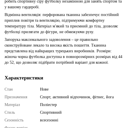
робить спортивну сіру футболку незамінною для занять спортом та
у вашому гардеробі.
Відмінна вентиляція: перфорована тканина забезпечує постійний
приплив повітря та вентиляцію, підтримуючи комфортну
температуру тіла. Матеріал м'який та приємний до тіла, дозволяє
футболці прилягати до фігури, не обмежуючи руху.
Запорука максимального задоволення – це правильно
сконструйоване лекало та висока якість пошиття. Тканина
представлена ​​від найкращих турецьких виробників. Розміри:
жіноча чорна футболка доступна в повнорозмірних розмірах від 44
до 52, що дозволяє підібрати потрібний варіант для кожної.
Характеристики
Стан
Нове
Призначення
Спорт, активний відпочинок, фітнес, йога
Матеріал
Поліестер
Стиль
Спортивний
Сезонність
всесезонні
Фасон вирізу