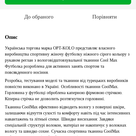
До обраного
Порівняти
Опис
Українська торгова марка OPT-KOLO представляє власного
виробництва спортивну жіночу футболку ніжного сірого кольору з
рукавом реглан з вологовідштовхувальної тканини Cool Max
Футболка розроблена для активних занять спортом та
повсякденного носіння.
Розробка, тестування моделі та тканини від турецьких виробників
повністю виконано в Україні. Особливості тканини CoolMax.
Горловина у футболці оброблена каперною фірмовою стрічкою.
Кіперна стрічка не дозволить розтягнутися горловині.
Тканина CoolMax ефективно відводить вологу з поверхні шкіри,
залишаючи відчуття сухості та комфорту навіть під час інтенсивних
навантажень та літньої спеки. Швидке висихання: Завдяки
спеціальній структурі волокон, матеріал не накопичує у волокнах
вологу та швидко сохне. Сучасна спортивна тканина CoolMax