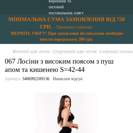
МІНІМАЛЬНА СУМА ЗАМОВЛЕННЯ ВІД 750
ГРН.
- Приємних покупок!
ЗВЕРНІТЬ УВАГУ! При замовленні післяплатою необхідно
внести передоплату 200 грн.
Жіночий одяг оптом
Спортивний одяг оптом
Спортивні лосини
067 Лосіни з високим поясом з пуш
апом та кишенею S=42-44
Артикул:
3486992109136
Написати відгук