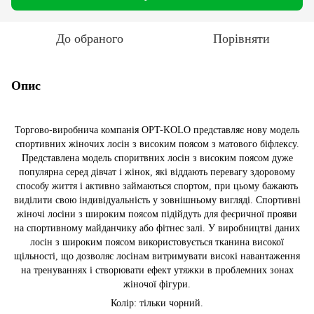
До обраного
Порівняти
Опис
Торгово-виробнича компанія OPT-KOLO представляє нову модель
спортивних жіночих лосін з високим поясом з матового біфлексу.
Представлена ​​модель споритвних лосін з високим поясом дуже
популярна серед дівчат і жінок, які віддають перевагу здоровому
способу життя і активно займаються спортом, при цьому бажають
виділити свою індивідуальність у зовнішньому вигляді. Спортивні
жіночі лосіни з широким поясом підійдуть для феєричної прояви
на спортивному майданчику або фітнес залі. У виробництві даних
лосін з широким поясом використовується тканина високої
щільності, що дозволяє лосінам витримувати високі навантаження
на тренуваннях і створювати ефект утяжки в проблемних зонах
жіночої фігури.
Колір: тільки чорний.