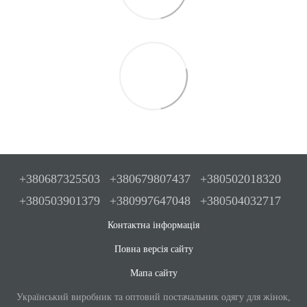
+380687325503
+380679807437
+380502018320
+380503901379
+380997647048
+380504032717
Контактна інформація
Повна версія сайту
Мапа сайту
Український виробник та оптовий постачальник одягу для жінок,