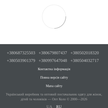
+380687325503
+380679807437
+380502018320
+380503901379
+380997647048
+380504032717
Контактна інформація
Повна версія сайту
Мапа сайту
Український виробник та оптовий постачальник одягу для жінок,
дітей та чоловіків — Опт Коло © 2000—2026
UA
RU