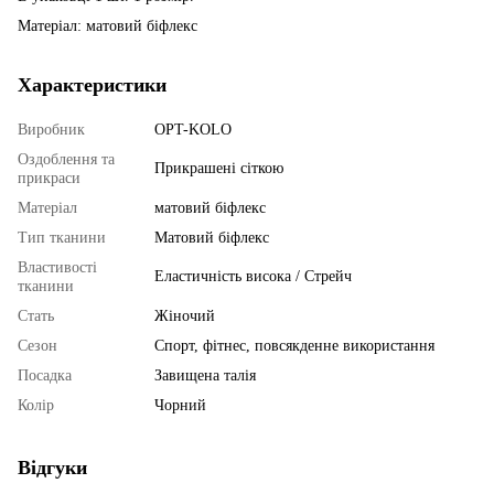
Матеріал: матовий біфлекс
Характеристики
Виробник
OPT-KOLO
Оздоблення та
Прикрашені сіткою
прикраси
Матеріал
матовий біфлекс
Тип тканини
Матовий біфлекс
Властивості
Еластичність висока / Стрейч
тканини
Стать
Жіночий
Сезон
Спорт, фітнес, повсякденне використання
Посадка
Завищена талія
Колір
Чорний
Відгуки