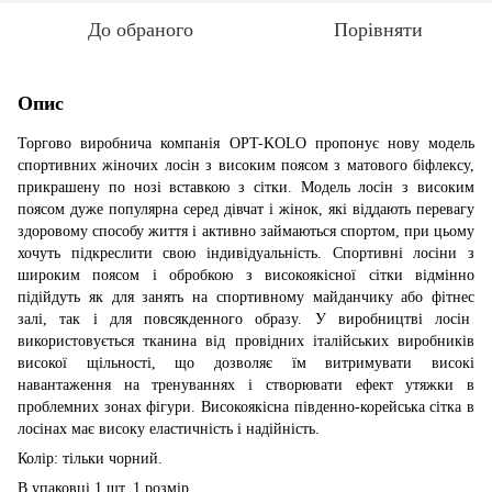
До обраного
Порівняти
Опис
Торгово виробнича компанія OPT-KOLO пропонує нову модель
спортивних жіночих лосін з високим поясом з матового біфлексу,
прикрашену по нозі вставкою з сітки. Модель лосін з високим
поясом дуже популярна серед дівчат і жінок, які віддають перевагу
здоровому способу життя і активно займаються спортом, при цьому
хочуть підкреслити свою індивідуальність. Спортивні лосіни з
широким поясом і обробкою з високоякісної сітки відмінно
підійдуть як для занять на спортивному майданчику або фітнес
залі, так і для повсякденного образу. У виробництві лосін
використовується тканина від провідних італійських виробників
високої щільності, що дозволяє їм витримувати високі
навантаження на тренуваннях і створювати ефект утяжки в
проблемних зонах фігури. Високоякісна південно-корейська сітка в
лосінах має високу еластичність і надійність.
Колір: тільки чорний.
В упаковці 1 шт. 1 розмір.