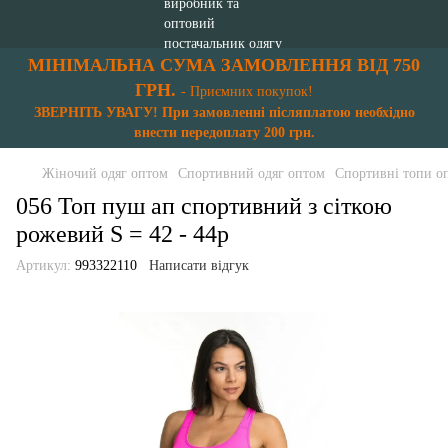
МІНІМАЛЬНА СУМА ЗАМОВЛЕННЯ ВІД 750
ГРН.
- Приємних покупок!
ЗВЕРНІТЬ УВАГУ! При замовленні післяплатою необхідно
внести передоплату 200 грн.
Жіночий одяг оптом
Спортивний одяг оптом
Спортивні топи о
056 Топ пуш ап спортивний з сіткою
рожевий S = 42 - 44p
Артикул:
993322110
Написати відгук