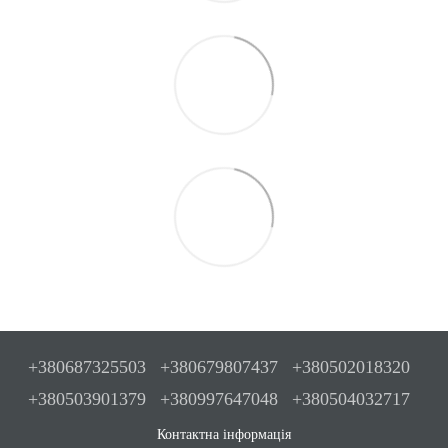
+380687325503
+380679807437
+380502018320
+380503901379
+380997647048
+380504032717
Контактна інформація