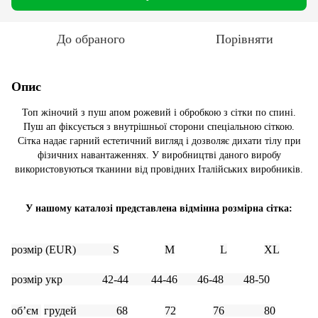
До обраного
Порівняти
Опис
Топ жіночий з пуш апом рожевий і обробкою з сітки по спині.
Пуш ап фіксується з внутрішньої сторони спеціальною сіткою.
Сітка надає гарний естетичний вигляд і дозволяє дихати тілу при
фізичних навантаженнях. У виробництві даного виробу
використовуються тканини від провідних Італійських виробників.
У нашому каталозі представлена відмінна розмірна сітка:
розмір (
EUR
)
S
M
L
XL
розмір укр 42-44 44-46 46-48 48-50
об
’єм
грудей 6
8
72
7
6
80