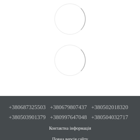
+380687325503
+380679807437
+380502018320
+380503901379
+380997647048
+380504032717
Контактна інформація
Повна версія сайту