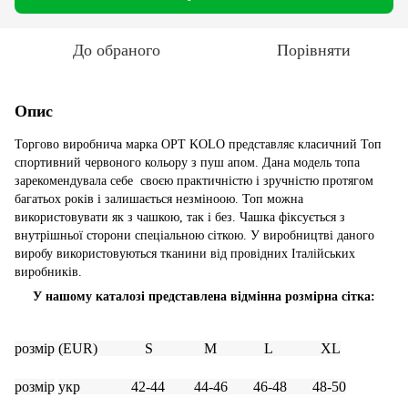
До обраного
Порівняти
Опис
Торгово виробнича марка OPT KOLO представляє класичний Топ
спортивний червоного кольору з пуш апом. Дана модель топа
зарекомендувала себе своєю практичністю і зручністю протягом
багатьох років і залишається незміноою. Топ можна
використовувати як з чашкою, так і без. Чашка фіксується з
внутрішньої сторони спеціальною сіткою. У виробництві даного
виробу використовуються тканини від провідних Італійських
виробників.
У нашому каталозі представлена відмінна розмірна сітка:
розмір
(EUR) S M L XL
розмір
укр
42-44 44-46 46-48 48-50