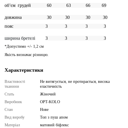
об
’єм
грудей
60 63 66 69
довжина
30 30 30 30
пояс 3 3 3 3
ширина бретелі
3 3 3 3
*Допустимо +/- 1,2 см
Якість визначає різницю.
Характеристики
Властивості
Не витягується, не протирається, висока
тканини
еластичність
Стать
Жіночий
Виробник
OPT-KOLO
Стан
Нове
Вид виробу
Топ з пуш апом
Матеріал
матовий біфлекс