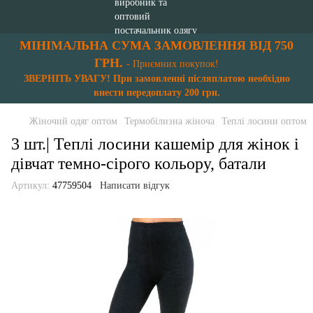
МІНІМАЛЬНА СУМА ЗАМОВЛЕННЯ ВІД 750
ГРН.
- Приємних покупок!
ЗВЕРНІТЬ УВАГУ! При замовленні післяплатою необхідно
внести передоплату 200 грн.
Жіночий одяг оптом
Термобілизна жіноча
Теплі лосини оптом
3 шт.| Теплі лосини кашемір для жінок і
дівчат темно-сірого кольору, батали
Артикул:
47759504
Написати відгук