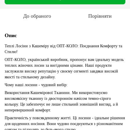
До обраного
Порівняти
Опис
Теплі Лосіни з Кашеміру від ОПТ-КОЛО: Поєднання Комфорту та
Стилю!
ОПТ-КОЛО, український виробник, пропонує вам ідеальну модель
теплих жіночих лосин за вигідними цінами. Наші продукти
заслужили високу репутацію у своєму сегменті завдяки високій
якості та стильному дизайну.
Чому наші лосини - чудовий вибір:
Використання Кашемірової Тканини. Ми використовуємо
високоякісну тканину із двостороннім начісом темно-сірого
кольору. Це забезпечує не лише стильний зовнішній вигляд, а й
неперевершений комфорт.
Практичність у повсякденному житті. Ці лосини - ідеальне рішення
для щоденних носіння. Вони чудово поєднуються з різноманітним
одягом та підходять до будь-якого стилю.