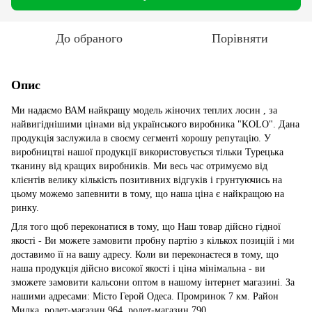
До обраного
Порівняти
Опис
Ми надаємо ВАМ найкращу модель жіночих теплих лосин , за
найвигіднішими цінами від українського виробника "KOLO". Дана
продукція заслужила в своєму сегменті хорошу репутацію. У
виробництві нашої продукції використовується тільки Турецька
тканину від кращих виробників. Ми весь час отримуємо від
клієнтів велику кількість позитивних відгуків і грунтуючись на
цьому можемо запевнити в тому, що наша ціна є найкращою на
ринку.
Для того щоб переконатися в тому, що Наш товар дійсно гідної
якості - Ви можете замовити пробну партію з кількох позицій і ми
доставимо її на вашу адресу. Коли ви переконаєтеся в тому, що
наша продукція дійсно високої якості і ціна мінімальна - ви
зможете замовити кальсони оптом в нашому інтернет магазині. За
нашими адресами: Місто Герой Одеса. Промринок 7 км. Район
Милка, ролет-магазин 964, ролет-магазин 790.