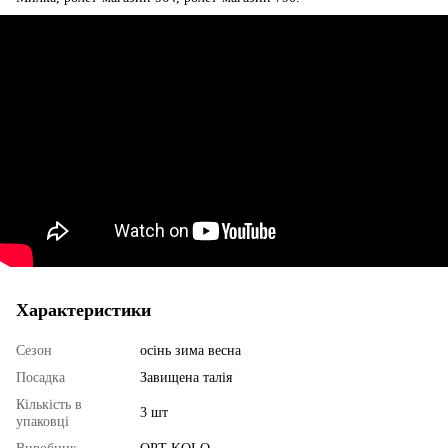
Характеристики
Сезон
осінь зима весна
Посадка
Завищена талія
Кількість в
3 шт
упаковці