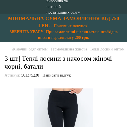
МІНІМАЛЬНА СУМА ЗАМОВЛЕННЯ ВІД 750
ГРН.
- Приємних покупок!
ЗВЕРНІТЬ УВАГУ! При замовленні післяплатою необхідно
внести передоплату 200 грн.
Жіночий одяг оптом
Термобілизна жіноча
Теплі лосини оптом
3 шт.| Теплі лосини з начосом жіночі
чорні, батали
Артикул:
561375230
Написати відгук