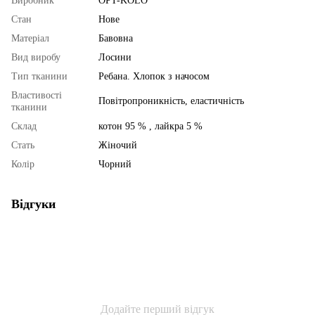
Виробник
OPT-KOLO
Стан
Нове
Матеріал
Бавовна
Вид виробу
Лосини
Тип тканини
Ребана. Хлопок з начосом
Властивості
Повітропроникність, еластичність
тканини
Склад
котон 95 % , лайкра 5 %
Стать
Жіночий
Колір
Чорний
Відгуки
Додайте перший відгук