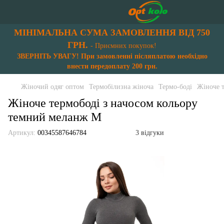
МІНІМАЛЬНА СУМА ЗАМОВЛЕННЯ ВІД 750
ГРН.
- Приємних покупок!
ЗВЕРНІТЬ УВАГУ! При замовленні післяплатою необхідно
внести передоплату 200 грн.
Жіночий одяг оптом
Термобілизна жіноча
Термо-боді
Жіноче 
Жіноче термободі з начосом кольору
темний меланж М
Артикул:
00345587646784
3 відгуки