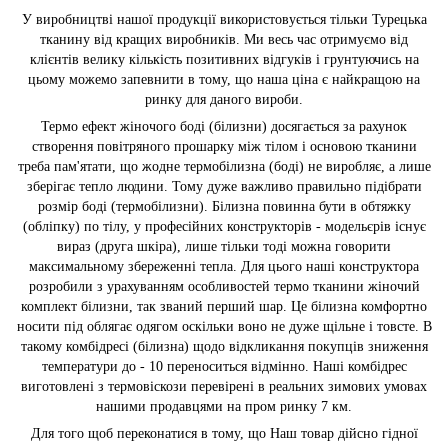
У виробництві нашої продукції використовується тільки Турецька
тканину від кращих виробників. Ми весь час отримуємо від
клієнтів велику кількість позитивних відгуків і грунтуючись на
цьому можемо запевнити в тому, що наша ціна є найкращою на
ринку для даного вироби.
Термо ефект жіночого боді (білизни) досягається за рахунок
створення повітряного прошарку між тілом і основою тканини
треба пам'ятати, що жодне термобілизна (боді) не виробляє, а лише
зберігає тепло людини. Тому дуже важливо правильно підібрати
розмір боді (термобілизни). Білизна повинна бути в обтяжку
(обліпку) по тілу, у професійних конструкторів - модельєрів існує
вираз (друга шкіра), лише тільки тоді можна говорити
максимальному збереженні тепла. Для цього наші конструктора
розробили з урахуванням особливостей термо тканини жіночий
комплект білизни, так званий перший шар. Це білизна комфортно
носити під облягає одягом оскільки воно не дуже щільне і товсте. В
такому комбідресі (білизна) щодо відкликання покупців зниження
температури до - 10 переноситься відмінно. Наші комбідрес
виготовлені з термовіскози перевірені в реальних зимових умовах
нашими продавцями на пром ринку 7 км.
Для того щоб переконатися в тому, що Наш товар дійсно гідної