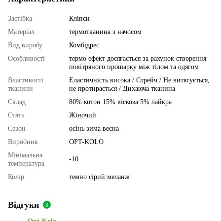
Застібка
Кліпси
Матеріал
термотканина з начосом
Вид виробу
Комбідрес
Особливості
термо ефект досягається за рахунок створення
повітряного прошарку між тілом та одягом
Властивості
Еластичність висока / Стрейч / Не витягується,
тканини
не протирається / Дихаюча тканина
Склад
80% котон 15% віскоза 5% лайкра
Стать
Жіночий
Сезон
осінь зима весна
Виробник
OPT-KOLO
Мінімальна
-10
температура
Колір
темно сірий меланж
Відгуки
3