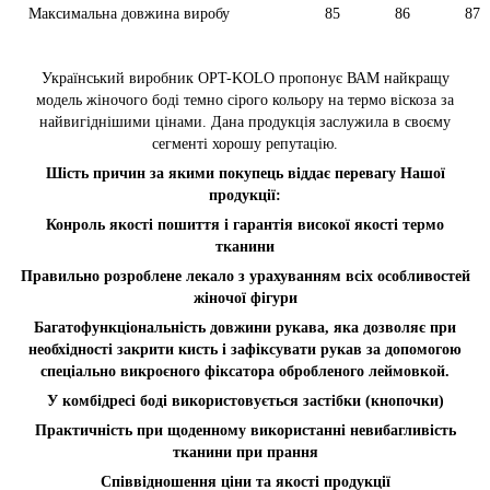
Максимальна довжина виробу
85
86
87
Український виробник OPT-KOLO пропонує ВАМ найкращу
модель жіночого боді темно сірого кольору на термо віскоза за
найвигіднішими цінами. Дана продукція заслужила в своєму
сегменті хорошу репутацію.
Шість причин за якими покупець віддає перевагу Нашої
продукції:
Конроль якості пошиття і гарантія високої якості термо
тканини
Правильно розроблене лекало з урахуванням всіх особливостей
жіночої фігури
Багатофункціональність довжини рукава, яка дозволяє при
необхідності закрити кисть і зафіксувати рукав за допомогою
спеціально викроєного фіксатора обробленого леймовкой.
У комбідресі боді використовується застібки (кнопочки)
Практичність при щоденному використанні невибагливість
тканини при прання
Співвідношення ціни та якості продукції