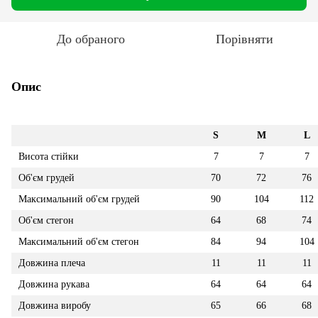
До обраного
Порівняти
Опис
S
M
L
Висота стійки
7
7
7
Об'єм грудей
70
72
76
Максимальний об'єм грудей
90
104
112
Об'єм стегон
64
68
74
Максимальний об'єм стегон
84
94
104
Довжина плеча
11
11
11
Довжина рукава
64
64
64
Довжина виробу
65
66
68