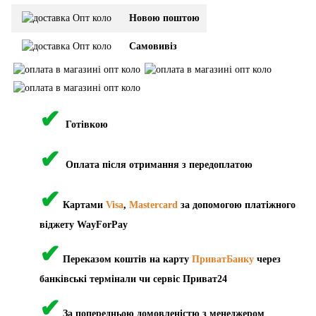
Новою поштою
Самовивіз
✔
Готівкою
✔
Оплата після отримання з передоплатою
✔
Картами
Visa
,
Mastercard
за допомогою платіжного
віджету WayForPay
✔
Переказом коштів на карту
ПриватБанку
через
банківські термінали чи сервіс Приват24
✔
За попередньою домовленістю з менеджером