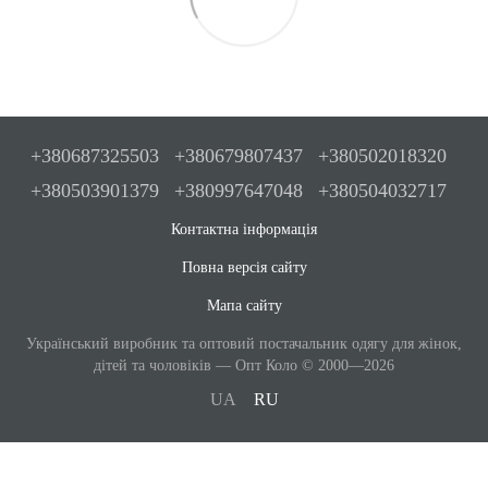
+380687325503
+380679807437
+380502018320
+380503901379
+380997647048
+380504032717
Контактна інформація
Повна версія сайту
Мапа сайту
Український виробник та оптовий постачальник одягу для жінок,
дітей та чоловіків — Опт Коло © 2000—2026
UA
RU