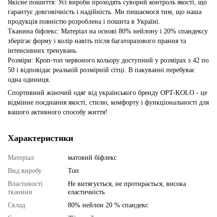
Якісне пошиття: Усі вироби проходять суворий контроль якості, що
гарантує довговічність і надійність. Ми пишаємося тим, що наша
продукція повністю розроблена і пошита в Україні.
Тканина біфлекс: Матеріал на основі 80% нейлону і 20% спандексу
зберігає форму і колір навіть після багаторазового прання та
інтенсивних тренувань.
Розміри: Кроп-топ червоного кольору доступний у розмірах з 42 по
50 і відповідає реальній розмірній сітці. В пакуванні перебуває
одна одиниця.
Спортивний жіночий одяг від українського бренду OPT-KOLO - це
відмінне поєднання якості, стилю, комфорту і функціональності для
вашого активного способу життя!
Характеристики
Матеріал
матовий біфлекс
Вид виробу
Топ
Властивості
Не витягується, не протирається, висока
тканини
еластичність
Склад
80% нейлон 20 % спандекс