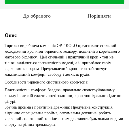
До обраного
Порівняти
Опис
Торгово-виробнича компанія OPT-KOLO представляє стильний
молодіжний кроп-топ червоного кольору, пошитий з корейського
матового біфлексу. Цей стильний і практичний кроп - топ не
тільки виділяється елегантністю моделі, а й приваблює своїм
червоним кольором. Представлений кроп - топ забезпечує
максимальний комфорт, свободу і легкість рухів.
Особливості червоного спортивного кроп-топа:
Еластичність і комфорт: Завдяки правильно сконструйованому
лекалу і високій еластичності тканини, кроп-топ ідеально сідає по
фігурі.
Зручна пройма і практична довжина: Продумана конструкція,
відмінно опрацьована пройма, оптимальна довжина, робить
червоний спортивний топ ідеальним для занять будь-якими видами
спорту на різних тренажерах.