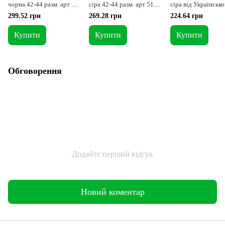
чорна 42-44 разм. арт 51-
сіра 42-44 разм. арт 51-
сіра від Українсько
XXS
XXS
виробника 46-48 (L
299.52 грн
269.28 грн
224.64 грн
Купити
Купити
Купити
Обговорення
Додайте перший відгук
Новий коментар