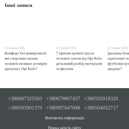
Інші записи
23 липня 2026
23 липня 2026
22 липня 2026
Комфорт без компромісів:
7 причин купити труси
Ідеальна баз
які спортивні штани
чоловічі оптом від Opt Kolo:
однотонні чо
чоловічі великих розмірів
детальний розбір матеріалів
футболки ку
пропонує Opt Kolo?
та фасонів
щодень?
+380687325503
+380679807437
+380502018320
+380503901379
+380997647048
+380504032717
Контактна інформація
Повна версія сайту