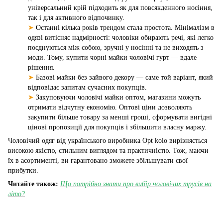
універсальний крій підходить як для повсякденного носіння,
так і для активного відпочинку.
➤
Останні кілька років трендом стала простота. Мінімалізм в
одязі витісняє надмірності: чоловіки обирають речі, які легко
поєднуються між собою, зручні у носінні та не виходять з
моди. Тому, купити чорні майки чоловічі гурт — вдале
рішення.
➤
Базові майки без зайвого декору — саме той варіант, який
відповідає запитам сучасних покупців.
➤
Закуповуючи чоловічі майки оптом, магазини можуть
отримати відчутну економію. Оптові ціни дозволяють
закупити більше товару за менші гроші, сформувати вигідні
цінові пропозиції для покупців і збільшити власну маржу.
Чоловічий одяг від українського виробника Opt kolo вирізняється
високою якістю, стильним виглядом та практичністю. Тож, маючи
їх в асортименті, ви гарантовано зможете збільшувати свої
прибутки.
Читайте також:
Що потрібно знати про вибір чоловічих трусів на
літо?