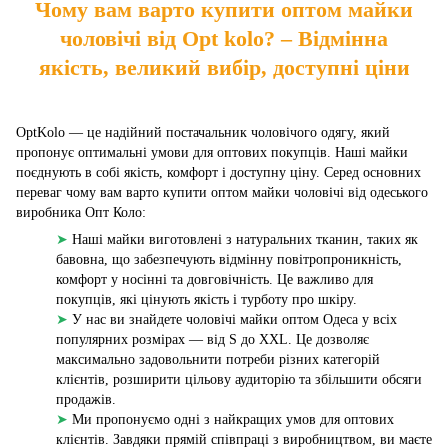
Чому вам варто купити оптом майки
чоловічі від Opt kolo? – Відмінна
якість, великий вибір, доступні ціни
OptKolo — це надійний постачальник чоловічого одягу, який
пропонує оптимальні умови для оптових покупців. Наші майки
поєднують в собі якість, комфорт і доступну ціну. Серед основних
переваг чому вам варто купити оптом майки чоловічі від одеського
виробника Опт Коло:
➤
Наші майки виготовлені з натуральних тканин, таких як
бавовна, що забезпечують відмінну повітропроникність,
комфорт у носінні та довговічність. Це важливо для
покупців, які цінують якість і турботу про шкіру.
➤
У нас ви знайдете чоловічі майки оптом Одеса у всіх
популярних розмірах — від S до XXL. Це дозволяє
максимально задовольнити потреби різних категорій
клієнтів, розширити цільову аудиторію та збільшити обсяги
продажів.
➤
Ми пропонуємо одні з найкращих умов для оптових
клієнтів. Завдяки прямій співпраці з виробництвом, ви маєте