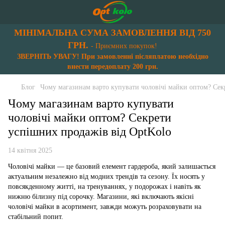
МІНІМАЛЬНА СУМА ЗАМОВЛЕННЯ ВІД 750
ГРН.
- Приємних покупок!
ЗВЕРНІТЬ УВАГУ! При замовленні післяплатою необхідно
внести передоплату 200 грн.
Блог
Чому магазинам варто купувати чоловічі майки оптом? Сек
Чому магазинам варто купувати
чоловічі майки оптом? Секрети
успішних продажів від OptKolo
14 квітня 2025
Чоловічі майки — це базовий елемент гардероба, який залишається
актуальним незалежно від модних трендів та сезону. Їх носять у
повсякденному житті, на тренуваннях, у подорожах і навіть як
нижню білизну під сорочку. Магазини, які включають якісні
чоловічі майки в асортимент, завжди можуть розраховувати на
стабільний попит.